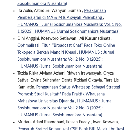
Sosiohumaniora Nusantara)
Ifa Aulia, Astrid Sri Wahyuni Sumah ,
Pelaksanaan
Pembelajaran di MA & MTs Aisyiyah Palembang
,
HUMANUS : Jurnal Sosiohumaniora Nusantara: Vol. 1 No.
1 (2023): HUMANUS (Jurnal Sosiohumaniora Nusantara)
Dini Anggini, Koesworo Setiawan , Ali Kusumadinata,
Optimalisasi Fitur “Broadcast Chat” Pada Toko Online
Tokopedia Berkah Mandiri Kreasi
,
HUMANUS : Jurnal
Sosiohumaniora Nusantara: Vol. 2 No. 3 (2025):
HUMANUS (Jurnal Sosiohumaniora Nusantara)
Tazkia Riska Alviana Azhari, Ridwan Irawansyah, Oryza
Sativa, Ervina Suhendar, Denta Rizkiani Oktavia, Tiara Lie
Kamilatin,
Penggunaan Status Whatsapp Sebagai Strategi
Promosi: Studi Kualitatif Pada Praktik Wirausaha
Mahasiswa Universitas Djuanda
,
HUMANUS : Jurnal
Sosiohumaniora Nusantara: Vol. 2 No. 3 (2025):
HUMANUS (Jurnal Sosiohumaniora Nusantara)
Mutiara Ariani Raamdhani, Ikhsan Fuady , Iwan Koswara,
Pengaruh Srategi Komunikasi CSR Bank BRI Melalui Aplikasi