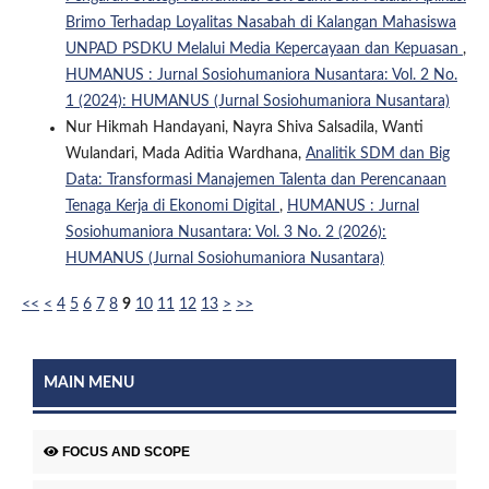
Brimo Terhadap Loyalitas Nasabah di Kalangan Mahasiswa
UNPAD PSDKU Melalui Media Kepercayaan dan Kepuasan
,
HUMANUS : Jurnal Sosiohumaniora Nusantara: Vol. 2 No.
1 (2024): HUMANUS (Jurnal Sosiohumaniora Nusantara)
Nur Hikmah Handayani, Nayra Shiva Salsadila, Wanti
Wulandari, Mada Aditia Wardhana,
Analitik SDM dan Big
Data: Transformasi Manajemen Talenta dan Perencanaan
Tenaga Kerja di Ekonomi Digital
,
HUMANUS : Jurnal
Sosiohumaniora Nusantara: Vol. 3 No. 2 (2026):
HUMANUS (Jurnal Sosiohumaniora Nusantara)
<<
<
4
5
6
7
8
9
10
11
12
13
>
>>
MAIN MENU
FOCUS AND SCOPE