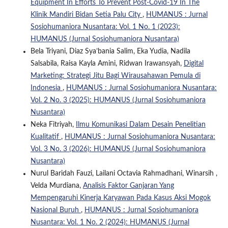
Equipment In Efforts To Prevent Post-Covid-19 In The
Klinik Mandiri Bidan Setia Palu City
,
HUMANUS : Jurnal
Sosiohumaniora Nusantara: Vol. 1 No. 1 (2023):
HUMANUS (Jurnal Sosiohumaniora Nusantara)
Bela Triyani, Diaz Sya’bania Salim, Eka Yudia, Nadila
Salsabila, Raisa Kayla Amini, Ridwan Irawansyah,
Digital
Marketing: Strategi Jitu Bagi Wirausahawan Pemula di
Indonesia
,
HUMANUS : Jurnal Sosiohumaniora Nusantara:
Vol. 2 No. 3 (2025): HUMANUS (Jurnal Sosiohumaniora
Nusantara)
Neka Fitriyah,
Ilmu Komunikasi Dalam Desain Penelitian
Kualitatif
,
HUMANUS : Jurnal Sosiohumaniora Nusantara:
Vol. 3 No. 3 (2026): HUMANUS (Jurnal Sosiohumaniora
Nusantara)
Nurul Baridah Fauzi, Lailani Octavia Rahmadhani, Winarsih ,
Velda Murdiana,
Analisis Faktor Ganjaran Yang
Mempengaruhi Kinerja Karyawan Pada Kasus Aksi Mogok
Nasional Buruh
,
HUMANUS : Jurnal Sosiohumaniora
Nusantara: Vol. 1 No. 2 (2024): HUMANUS (Jurnal