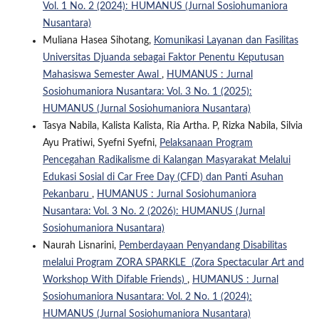
Vol. 1 No. 2 (2024): HUMANUS (Jurnal Sosiohumaniora
Nusantara)
Muliana Hasea Sihotang,
Komunikasi Layanan dan Fasilitas
Universitas Djuanda sebagai Faktor Penentu Keputusan
Mahasiswa Semester Awal
,
HUMANUS : Jurnal
Sosiohumaniora Nusantara: Vol. 3 No. 1 (2025):
HUMANUS (Jurnal Sosiohumaniora Nusantara)
Tasya Nabila, Kalista Kalista, Ria Artha. P, Rizka Nabila, Silvia
Ayu Pratiwi, Syefni Syefni,
Pelaksanaan Program
Pencegahan Radikalisme di Kalangan Masyarakat Melalui
Edukasi Sosial di Car Free Day (CFD) dan Panti Asuhan
Pekanbaru
,
HUMANUS : Jurnal Sosiohumaniora
Nusantara: Vol. 3 No. 2 (2026): HUMANUS (Jurnal
Sosiohumaniora Nusantara)
Naurah Lisnarini,
Pemberdayaan Penyandang Disabilitas
melalui Program ZORA SPARKLE (Zora Spectacular Art and
Workshop With Difable Friends)
,
HUMANUS : Jurnal
Sosiohumaniora Nusantara: Vol. 2 No. 1 (2024):
HUMANUS (Jurnal Sosiohumaniora Nusantara)