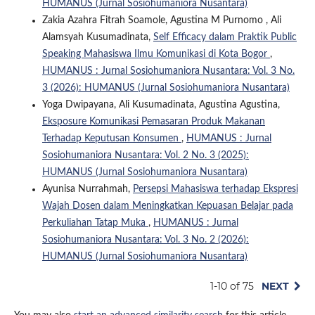
HUMANUS (Jurnal Sosiohumaniora Nusantara)
Zakia Azahra Fitrah Soamole, Agustina M Purnomo , Ali
Alamsyah Kusumadinata,
Self Efficacy dalam Praktik Public
Speaking Mahasiswa Ilmu Komunikasi di Kota Bogor
,
HUMANUS : Jurnal Sosiohumaniora Nusantara: Vol. 3 No.
3 (2026): HUMANUS (Jurnal Sosiohumaniora Nusantara)
Yoga Dwipayana, Ali Kusumadinata, Agustina Agustina,
Eksposure Komunikasi Pemasaran Produk Makanan
Terhadap Keputusan Konsumen
,
HUMANUS : Jurnal
Sosiohumaniora Nusantara: Vol. 2 No. 3 (2025):
HUMANUS (Jurnal Sosiohumaniora Nusantara)
Ayunisa Nurrahmah,
Persepsi Mahasiswa terhadap Ekspresi
Wajah Dosen dalam Meningkatkan Kepuasan Belajar pada
Perkuliahan Tatap Muka
,
HUMANUS : Jurnal
Sosiohumaniora Nusantara: Vol. 3 No. 2 (2026):
HUMANUS (Jurnal Sosiohumaniora Nusantara)
1-10 of 75
NEXT