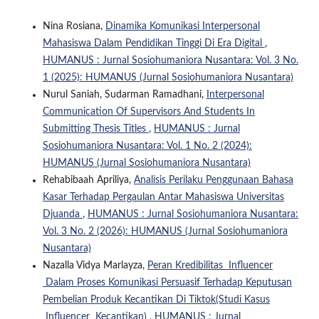
Nina Rosiana,
Dinamika Komunikasi Interpersonal
Mahasiswa Dalam Pendidikan Tinggi Di Era Digital
,
HUMANUS : Jurnal Sosiohumaniora Nusantara: Vol. 3 No.
1 (2025): HUMANUS (Jurnal Sosiohumaniora Nusantara)
Nurul Saniah, Sudarman Ramadhani,
Interpersonal
Communication Of Supervisors And Students In
Submitting Thesis Titles
,
HUMANUS : Jurnal
Sosiohumaniora Nusantara: Vol. 1 No. 2 (2024):
HUMANUS (Jurnal Sosiohumaniora Nusantara)
Rehabibaah Apriliya,
Analisis Perilaku Penggunaan Bahasa
Kasar Terhadap Pergaulan Antar Mahasiswa Universitas
Djuanda
,
HUMANUS : Jurnal Sosiohumaniora Nusantara:
Vol. 3 No. 2 (2026): HUMANUS (Jurnal Sosiohumaniora
Nusantara)
Nazalla Vidya Marlayza,
Peran Kredibilitas Influencer
Dalam Proses Komunikasi Persuasif Terhadap Keputusan
Pembelian Produk Kecantikan Di Tiktok(Studi Kasus
Influencer Kecantikan)
,
HUMANUS : Jurnal