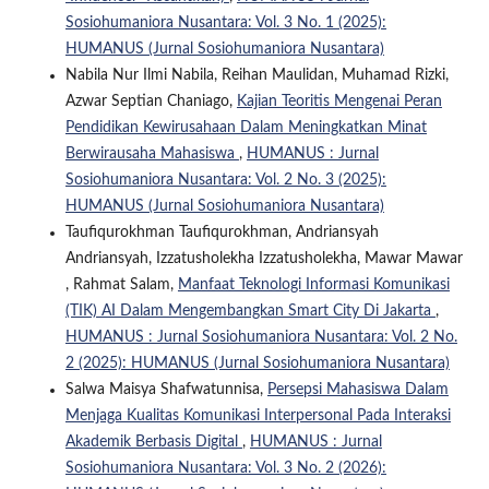
Sosiohumaniora Nusantara: Vol. 3 No. 1 (2025):
HUMANUS (Jurnal Sosiohumaniora Nusantara)
Nabila Nur Ilmi Nabila, Reihan Maulidan, Muhamad Rizki,
Azwar Septian Chaniago,
Kajian Teoritis Mengenai Peran
Pendidikan Kewirusahaan Dalam Meningkatkan Minat
Berwirausaha Mahasiswa
,
HUMANUS : Jurnal
Sosiohumaniora Nusantara: Vol. 2 No. 3 (2025):
HUMANUS (Jurnal Sosiohumaniora Nusantara)
Taufiqurokhman Taufiqurokhman, Andriansyah
Andriansyah, Izzatusholekha Izzatusholekha, Mawar Mawar
, Rahmat Salam,
Manfaat Teknologi Informasi Komunikasi
(TIK) AI Dalam Mengembangkan Smart City Di Jakarta
,
HUMANUS : Jurnal Sosiohumaniora Nusantara: Vol. 2 No.
2 (2025): HUMANUS (Jurnal Sosiohumaniora Nusantara)
Salwa Maisya Shafwatunnisa,
Persepsi Mahasiswa Dalam
Menjaga Kualitas Komunikasi Interpersonal Pada Interaksi
Akademik Berbasis Digital
,
HUMANUS : Jurnal
Sosiohumaniora Nusantara: Vol. 3 No. 2 (2026):