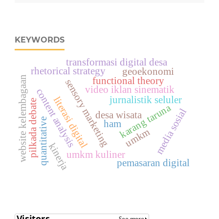
KEYWORDS
transformasi digital desa
rhetorical strategy
geoekonomi
website kelembagaan
functional theory
sensory marketing
video iklan sinematik
content analysis
jurnalistik seluler
literasi digital
pilkada debate
karang taruna
media sosial
desa wisata
quantitative
ham
umkm
kinerja
umkm kuliner
pemasaran digital