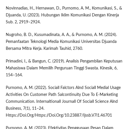
Novinnadias, H., Hernawan, D., Purnomo, A. M., Komunikasi, S., &
Djuanda, U. (2023). Hubungan Iklim Komunikasi Dengan Kinerja
Sub. 2, 2919–2924.
Nugroho, B. D., Kusumadinata, A. A., & Purnomo, A. M. (2024).
Pemanfaatan Teknologi Media Komunikasi Universitas Djuanda
Bersama Mitra Kerja. Karimah Tauhid, 2760.
Primadini, I., & Bangun, C. (2019). Analisis Pengambilan Keputusan
Mahasiswa Dalam Memilih Perguruan Tinggi Swasta. Kinesik, 6,
154–164.
Purnomo, A. M. (2022). Sociall Falctors Alnd Sociall Medial Usage
Activities On Customer Path 5alcontinuity Due To E-Marketing
Communication. Internaltionall Journall Of Sociall Science Alnd
Business, 7(1), 11–24.
Https://Doi.Org/Https://Doi.Org/10.23887/Ijssb.V7i1.46701
Purnomo, A. M. (2023). Efektivitas Penggunaan Pesan Dalam