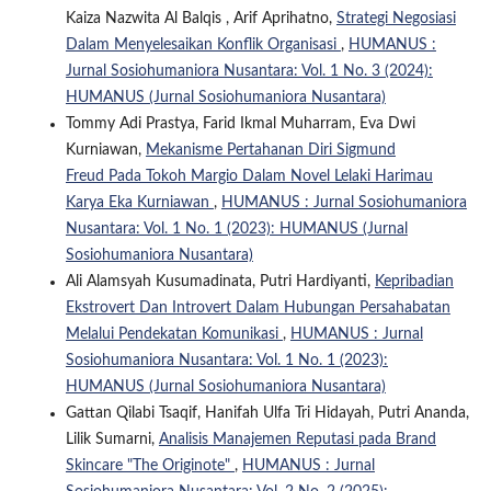
Kaiza Nazwita Al Balqis , Arif Aprihatno,
Strategi Negosiasi
Dalam Menyelesaikan Konflik Organisasi
,
HUMANUS :
Jurnal Sosiohumaniora Nusantara: Vol. 1 No. 3 (2024):
HUMANUS (Jurnal Sosiohumaniora Nusantara)
Tommy Adi Prastya, Farid Ikmal Muharram, Eva Dwi
Kurniawan,
Mekanisme Pertahanan Diri Sigmund
Freud Pada Tokoh Margio Dalam Novel Lelaki Harimau
Karya Eka Kurniawan
,
HUMANUS : Jurnal Sosiohumaniora
Nusantara: Vol. 1 No. 1 (2023): HUMANUS (Jurnal
Sosiohumaniora Nusantara)
Ali Alamsyah Kusumadinata, Putri Hardiyanti,
Kepribadian
Ekstrovert Dan Introvert Dalam Hubungan Persahabatan
Melalui Pendekatan Komunikasi
,
HUMANUS : Jurnal
Sosiohumaniora Nusantara: Vol. 1 No. 1 (2023):
HUMANUS (Jurnal Sosiohumaniora Nusantara)
Gattan Qilabi Tsaqif, Hanifah Ulfa Tri Hidayah, Putri Ananda,
Lilik Sumarni,
Analisis Manajemen Reputasi pada Brand
Skincare "The Originote"
,
HUMANUS : Jurnal