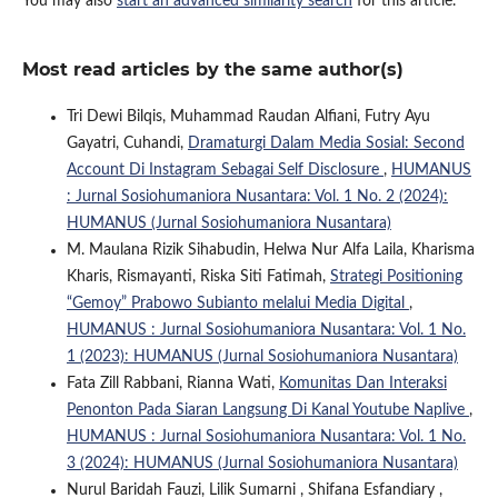
You may also
start an advanced similarity search
for this article.
Most read articles by the same author(s)
Tri Dewi Bilqis, Muhammad Raudan Alfiani, Futry Ayu
Gayatri, Cuhandi,
Dramaturgi Dalam Media Sosial: Second
Account Di Instagram Sebagai Self Disclosure
,
HUMANUS
: Jurnal Sosiohumaniora Nusantara: Vol. 1 No. 2 (2024):
HUMANUS (Jurnal Sosiohumaniora Nusantara)
M. Maulana Rizik Sihabudin, Helwa Nur Alfa Laila, Kharisma
Kharis, Rismayanti, Riska Siti Fatimah,
Strategi Positioning
“Gemoy” Prabowo Subianto melalui Media Digital
,
HUMANUS : Jurnal Sosiohumaniora Nusantara: Vol. 1 No.
1 (2023): HUMANUS (Jurnal Sosiohumaniora Nusantara)
Fata Zill Rabbani, Rianna Wati,
Komunitas Dan Interaksi
Penonton Pada Siaran Langsung Di Kanal Youtube Naplive
,
HUMANUS : Jurnal Sosiohumaniora Nusantara: Vol. 1 No.
3 (2024): HUMANUS (Jurnal Sosiohumaniora Nusantara)
Nurul Baridah Fauzi, Lilik Sumarni , Shifana Esfandiary ,