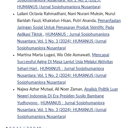
Sosiohumaniora Nusantara: Vol. 2 No. 2 (2025):
HUMANUS (Jurnal Sosiohumaniora Nusantara)
Lailani Octavia Rahmadhani, Nani Nurani Muksin, Nurul
Baridah Fauzi, Khairatun Hisan, Putri Ananda,
Pemanfaatan
Jaringan Sosial Untuk Pemasaran Produk Skintific Pada
Aplikasi Tiktok
,
HUMANUS : Jurnal Sosiohumaniora
Nusantara: Vol. 1 No. 3 (2024): HUMANUS (Jurnal
Sosiohumaniora Nusantara)
Martina Marta Lugasi, Wa Ode Asmawati,
Mencapai
Successful Aging Di Masa Lanjut Usia Melalui Aktivitas
Sehari-Hari
,
HUMANUS : Jurnal Sosiohumaniora
Nusantara: Vol. 1 No. 2 (2024): HUMANUS (Jurnal
Sosiohumaniora Nusantara)
Najwa Azhar Mutaal, Ali Noer Zaman,
Analisis Politik Luar
Negeri Indonesia Di Era Presiden Susilo Bambang
Yudhoyono
,
HUMANUS : Jurnal Sosiohumaniora
Nusantara: Vol. 1 No. 3 (2024): HUMANUS (Jurnal
Sosiohumaniora Nusantara)