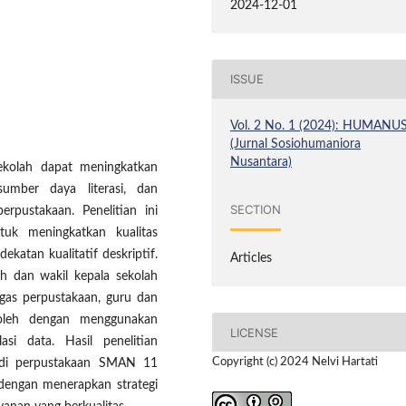
2024-12-01
ISSUE
Vol. 2 No. 1 (2024): HUMANU
(Jurnal Sosiohumaniora
Nusantara)
sekolah dapat meningkatkan
sumber daya literasi, dan
SECTION
rpustakaan. Penelitian ini
tuk meningkatkan kualitas
katan kualitatif deskriptif.
Articles
ah dan wakil kepala sekolah
ugas perpustakaan, guru dan
roleh dengan menggunakan
LICENSE
asi data. Hasil penelitian
Copyright (c) 2024 Nelvi Hartati
 di perpustakaan SMAN 11
dengan menerapkan strategi