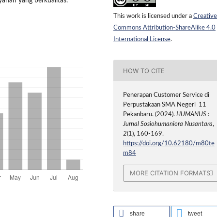
anan yang berkualitas.
This work is licensed under a
Creative
Commons Attribution-ShareAlike 4.0
International License
.
HOW TO CITE
Penerapan Customer Service di
Perpustakaan SMA Negeri 11
Pekanbaru. (2024).
HUMANUS :
Jurnal Sosiohumaniora Nusantara
,
2
(1), 160-169.
https://doi.org/10.62180/m80te
m84
MORE CITATION FORMATS
share
tweet