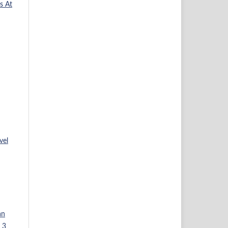
s At
vel
an
 3