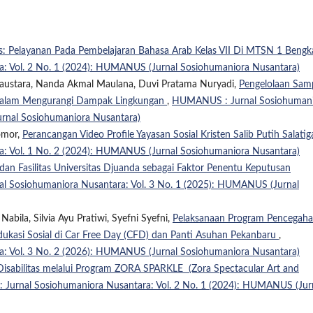
: Pelayanan Pada Pembelajaran Bahasa Arab Kelas VII Di MTSN 1 Bengk
 Vol. 2 No. 1 (2024): HUMANUS (Jurnal Sosiohumaniora Nusantara)
 Kaustara, Nanda Akmal Maulana, Duvi Pratama Nuryadi,
Pengelolaan Sam
t Dalam Mengurangi Dampak Lingkungan
,
HUMANUS : Jurnal Sosiohuman
urnal Sosiohumaniora Nusantara)
omor,
Perancangan Video Profile Yayasan Sosial Kristen Salib Putih Salati
 Vol. 1 No. 2 (2024): HUMANUS (Jurnal Sosiohumaniora Nusantara)
an Fasilitas Universitas Djuanda sebagai Faktor Penentu Keputusan
 Sosiohumaniora Nusantara: Vol. 3 No. 1 (2025): HUMANUS (Jurnal
a Nabila, Silvia Ayu Pratiwi, Syefni Syefni,
Pelaksanaan Program Pencegah
dukasi Sosial di Car Free Day (CFD) dan Panti Asuhan Pekanbaru
,
 Vol. 3 No. 2 (2026): HUMANUS (Jurnal Sosiohumaniora Nusantara)
sabilitas melalui Program ZORA SPARKLE (Zora Spectacular Art and
urnal Sosiohumaniora Nusantara: Vol. 2 No. 1 (2024): HUMANUS (Jur