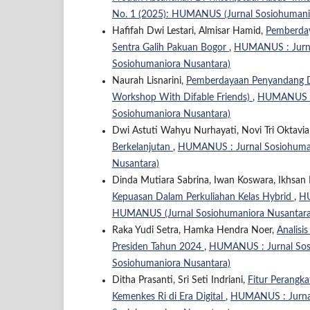
No. 1 (2025): HUMANUS (Jurnal Sosiohumani
Hafifah Dwi Lestari, Almisar Hamid,
Pemberday
Sentra Galih Pakuan Bogor
,
HUMANUS : Jurnal
Sosiohumaniora Nusantara)
Naurah Lisnarini,
Pemberdayaan Penyandang Di
Workshop With Difable Friends)
,
HUMANUS : J
Sosiohumaniora Nusantara)
Dwi Astuti Wahyu Nurhayati, Novi Tri Oktavia
Berkelanjutan
,
HUMANUS : Jurnal Sosiohuman
Nusantara)
Dinda Mutiara Sabrina, Iwan Koswara, Ikhsan
Kepuasan Dalam Perkuliahan Kelas Hybrid
,
HU
HUMANUS (Jurnal Sosiohumaniora Nusantara
Raka Yudi Setra, Hamka Hendra Noer,
Analisi
Presiden Tahun 2024
,
HUMANUS : Jurnal Sosi
Sosiohumaniora Nusantara)
Ditha Prasanti, Sri Seti Indriani,
Fitur Perangk
Kemenkes Ri di Era Digital
,
HUMANUS : Jurnal