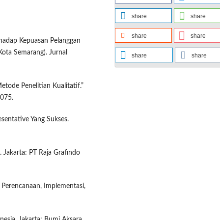
share
share
share
share
erhadap Kepuasan Pelanggan
Kota Semarang). Jurnal
share
share
ode Penelitian Kualitatif.”
075.
esentative Yang Sukses.
 Jakarta: PT Raja Grafindo
, Perencanaan, Implementasi,
esia. Jakarta: Bumi Aksara.