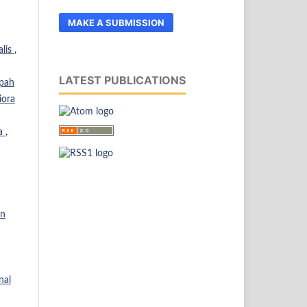
MAKE A SUBMISSION
alis
,
LATEST PUBLICATIONS
pah
iora
ga
,
an
nal