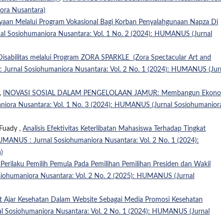
ora Nusantara)
aan Melalui Program Vokasional Bagi Korban Penyalahgunaan Napza Di
 Sosiohumaniora Nusantara: Vol. 1 No. 2 (2024): HUMANUS (Jurnal
sabilitas melalui Program ZORA SPARKLE (Zora Spectacular Art and
urnal Sosiohumaniora Nusantara: Vol. 2 No. 1 (2024): HUMANUS (Jur
,
INOVASI SOSIAL DALAM PENGELOLAAN JAMUR: Membangun Ekono
iora Nusantara: Vol. 1 No. 3 (2024): HUMANUS (Jurnal Sosiohumanior
 Fuady ,
Analisis Efektivitas Keterlibatan Mahasiswa Terhadap Tingkat
MANUS : Jurnal Sosiohumaniora Nusantara: Vol. 2 No. 1 (2024):
)
s Perilaku Pemilih Pemula Pada Pemilihan Pemilihan Presiden dan Wakil
ohumaniora Nusantara: Vol. 2 No. 2 (2025): HUMANUS (Jurnal
at Ajar Kesehatan Dalam Website Sebagai Media Promosi Kesehatan
 Sosiohumaniora Nusantara: Vol. 2 No. 1 (2024): HUMANUS (Jurnal