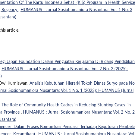
entation Of The Kartu Indonesia Sehat (KIS) Program In Health Service
ng Regency
,
HUMANUS : Jurnal Sosiohumaniora Nusantara: Vol. 1 No. 3
santara)
his article.
tegi Japan Foundation Dalam Penguatan Kerjasama Di Bidang Pendidikan
,
HUMANUS : Jurnal Sosiohumaniora Nusantara: Vol. 2 No. 2 (2025):
)
a Dwi Kurniawan,
Analisis Kebutuhan Hierarki Tokoh Dimas Suryo pada No
al Sosiohumaniora Nusantara: Vol. 1 No. 1 (2023): HUMANUS (Jurnal
,
The Role of Community Health Cadres in Reducing Stunting Cases in
va Province
,
HUMANUS : Jurnal Sosiohumaniora Nusantara: Vol. 2 No. 2
santara)
fluencer Dalam Proses Komunikasi Persuasif Terhadap Keputusan Pembeli
luencer Kecantikan)
,
HUMANUS : Jurnal Sosiohumaniora Nusantara: Vol.