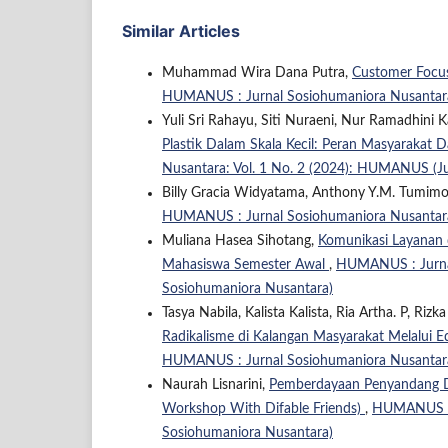
Similar Articles
Muhammad Wira Dana Putra,
Customer Focus
HUMANUS : Jurnal Sosiohumaniora Nusantara:
Yuli Sri Rahayu, Siti Nuraeni, Nur Ramadhini
Plastik Dalam Skala Kecil: Peran Masyaraka
Nusantara: Vol. 1 No. 2 (2024): HUMANUS (J
Billy Gracia Widyatama, Anthony Y.M. Tumim
HUMANUS : Jurnal Sosiohumaniora Nusantara:
Muliana Hasea Sihotang,
Komunikasi Layanan d
Mahasiswa Semester Awal
,
HUMANUS : Jurnal
Sosiohumaniora Nusantara)
Tasya Nabila, Kalista Kalista, Ria Artha. P, Rizk
Radikalisme di Kalangan Masyarakat Melalui E
HUMANUS : Jurnal Sosiohumaniora Nusantara:
Naurah Lisnarini,
Pemberdayaan Penyandang Di
Workshop With Difable Friends)
,
HUMANUS : J
Sosiohumaniora Nusantara)