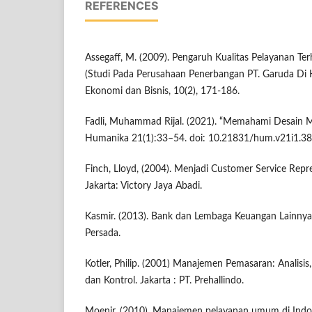
REFERENCES
Assegaff, M. (2009). Pengaruh Kualitas Pelayanan T
(Studi Pada Perusahaan Penerbangan PT. Garuda Di 
Ekonomi dan Bisnis, 10(2), 171-186.
Fadli, Muhammad Rijal. (2021). “Memahami Desain Met
Humanika 21(1):33–54. doi: 10.21831/hum.v21i1.38
Finch, Lloyd, (2004). Menjadi Customer Service Repr
Jakarta: Victory Jaya Abadi.
Kasmir. (2013). Bank dan Lembaga Keuangan Lainnya.
Persada.
Kotler, Philip. (2001) Manajemen Pemasaran: Analisis
dan Kontrol. Jakarta : PT. Prehallindo.
Moenir. (2010). Manajemen pelayanan umum di Indon