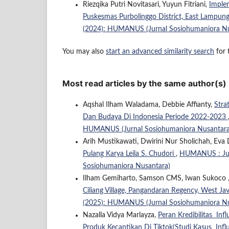
Riezqika Putri Novitasari, Yuyun Fitriani,
Implem
Puskesmas Purbolinggo District, East Lampu
(2024): HUMANUS (Jurnal Sosiohumaniora Nu
You may also
start an advanced similarity search
for t
Most read articles by the same author(s)
Aqshal Ilham Waladama, Debbie Affianty,
Stra
Dan Budaya Di Indonesia Periode 2022-2023
HUMANUS (Jurnal Sosiohumaniora Nusantara
Arih Mustikawati, Dwirini Nur Sholichah, Ev
Pulang Karya Leila S. Chudori
,
HUMANUS : Jurn
Sosiohumaniora Nusantara)
Ilham Gemiharto, Samson CMS, Iwan Sukoco 
Ciliang Village, Pangandaran Regency, West Ja
(2025): HUMANUS (Jurnal Sosiohumaniora Nu
Nazalla Vidya Marlayza,
Peran Kredibilitas In
Produk Kecantikan Di Tiktok(Studi Kasus Inf