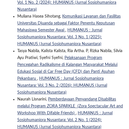
Vol. 1 No. 2 (2024): HUMANUS (Jurnal Sosiohumaniora
Nusantara)
Muliana Hasea Sihotang,
Komunikasi Layanan dan Fasilitas
Universitas Djuanda sebagai Faktor Penentu Keputusan
Mahasiswa Semester Awal
,
HUMANUS : Jurnal
Sosiohumaniora Nusantara: Vol. 3 No. 1 (2025):
HUMANUS (Jurnal Sosiohumaniora Nusantara)
Tasya Nabila, Kalista Kalista, Ria Artha. P, Rizka Nabila, Silvia
Ayu Pratiwi, Syefni Syefni,
Pelaksanaan Program
Pencegahan Radikalisme di Kalangan Masyarakat Melalui
Edukasi Sosial di Car Free Day (CFD) dan Panti Asuhan
Pekanbaru
,
HUMANUS : Jurnal Sosiohumaniora
Nusantara: Vol. 3 No. 2 (2026): HUMANUS (Jurnal
Sosiohumaniora Nusantara)
Naurah Lisnarini,
Pemberdayaan Penyandang Disabilitas
melalui Program ZORA SPARKLE (Zora Spectacular Art and
Workshop With Difable Friends)
,
HUMANUS : Jurnal
Sosiohumaniora Nusantara: Vol. 2 No. 1 (2024):
HUMANUS (Jurnal Sosiohumaniora Nusantara)