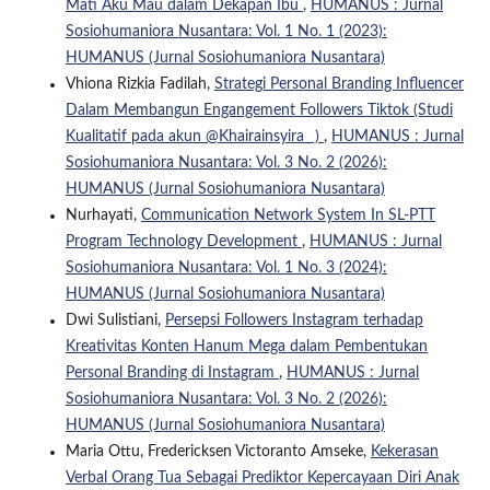
Mati Aku Mau dalam Dekapan Ibu
,
HUMANUS : Jurnal
Sosiohumaniora Nusantara: Vol. 1 No. 1 (2023):
HUMANUS (Jurnal Sosiohumaniora Nusantara)
Vhiona Rizkia Fadilah,
Strategi Personal Branding Influencer
Dalam Membangun Engangement Followers Tiktok (Studi
Kualitatif pada akun @Khairainsyira_ )
,
HUMANUS : Jurnal
Sosiohumaniora Nusantara: Vol. 3 No. 2 (2026):
HUMANUS (Jurnal Sosiohumaniora Nusantara)
Nurhayati,
Communication Network System In SL-PTT
Program Technology Development
,
HUMANUS : Jurnal
Sosiohumaniora Nusantara: Vol. 1 No. 3 (2024):
HUMANUS (Jurnal Sosiohumaniora Nusantara)
Dwi Sulistiani,
Persepsi Followers Instagram terhadap
Kreativitas Konten Hanum Mega dalam Pembentukan
Personal Branding di Instagram
,
HUMANUS : Jurnal
Sosiohumaniora Nusantara: Vol. 3 No. 2 (2026):
HUMANUS (Jurnal Sosiohumaniora Nusantara)
Maria Ottu, Fredericksen Victoranto Amseke,
Kekerasan
Verbal Orang Tua Sebagai Prediktor Kepercayaan Diri Anak