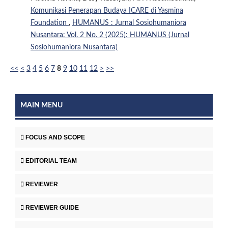
Komunikasi Penerapan Budaya ICARE di Yasmina
Foundation
,
HUMANUS : Jurnal Sosiohumaniora
Nusantara: Vol. 2 No. 2 (2025): HUMANUS (Jurnal
Sosiohumaniora Nusantara)
<<
<
3
4
5
6
7
8
9
10
11
12
>
>>
MAIN MENU
FOCUS AND SCOPE
EDITORIAL TEAM
REVIEWER
REVIEWER GUIDE