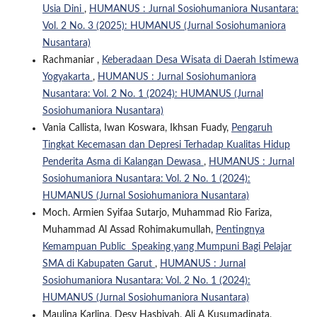
Usia Dini
,
HUMANUS : Jurnal Sosiohumaniora Nusantara:
Vol. 2 No. 3 (2025): HUMANUS (Jurnal Sosiohumaniora
Nusantara)
Rachmaniar ,
Keberadaan Desa Wisata di Daerah Istimewa
Yogyakarta
,
HUMANUS : Jurnal Sosiohumaniora
Nusantara: Vol. 2 No. 1 (2024): HUMANUS (Jurnal
Sosiohumaniora Nusantara)
Vania Callista, Iwan Koswara, Ikhsan Fuady,
Pengaruh
Tingkat Kecemasan dan Depresi Terhadap Kualitas Hidup
Penderita Asma di Kalangan Dewasa
,
HUMANUS : Jurnal
Sosiohumaniora Nusantara: Vol. 2 No. 1 (2024):
HUMANUS (Jurnal Sosiohumaniora Nusantara)
Moch. Armien Syifaa Sutarjo, Muhammad Rio Fariza,
Muhammad Al Assad Rohimakumullah,
Pentingnya
Kemampuan Public Speaking yang Mumpuni Bagi Pelajar
SMA di Kabupaten Garut
,
HUMANUS : Jurnal
Sosiohumaniora Nusantara: Vol. 2 No. 1 (2024):
HUMANUS (Jurnal Sosiohumaniora Nusantara)
Maulina Karlina, Desy Hasbiyah, Ali A Kusumadinata,