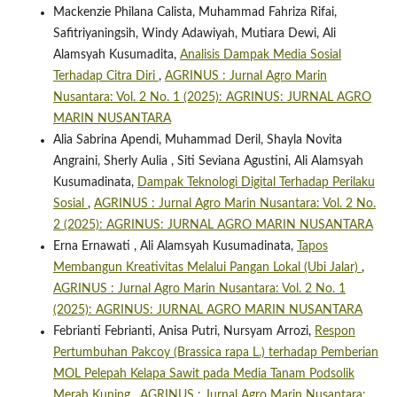
Mackenzie Philana Calista, Muhammad Fahriza Rifai,
Safitriyaningsih, Windy Adawiyah, Mutiara Dewi, Ali
Alamsyah Kusumadita,
Analisis Dampak Media Sosial
Terhadap Citra Diri
,
AGRINUS : Jurnal Agro Marin
Nusantara: Vol. 2 No. 1 (2025): AGRINUS: JURNAL AGRO
MARIN NUSANTARA
Alia Sabrina Apendi, Muhammad Deril, Shayla Novita
Angraini, Sherly Aulia , Siti Seviana Agustini, Ali Alamsyah
Kusumadinata,
Dampak Teknologi Digital Terhadap Perilaku
Sosial
,
AGRINUS : Jurnal Agro Marin Nusantara: Vol. 2 No.
2 (2025): AGRINUS: JURNAL AGRO MARIN NUSANTARA
Erna Ernawati , Ali Alamsyah Kusumadinata,
Tapos
Membangun Kreativitas Melalui Pangan Lokal (Ubi Jalar)
,
AGRINUS : Jurnal Agro Marin Nusantara: Vol. 2 No. 1
(2025): AGRINUS: JURNAL AGRO MARIN NUSANTARA
Febrianti Febrianti, Anisa Putri, Nursyam Arrozi,
Respon
Pertumbuhan Pakcoy (Brassica rapa L.) terhadap Pemberian
MOL Pelepah Kelapa Sawit pada Media Tanam Podsolik
Merah Kuning
,
AGRINUS : Jurnal Agro Marin Nusantara: