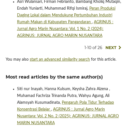
Asri Wulansari, Firman Febrianto, Bambang Kholiq Mutaqin,
Endah Yuniarti, Muhammad Rifqi Ismiraj,
Peran Produksi
Daging Lokal dalam Mendukung Pertumbuhan Industri
Rumah Makan di Kabupaten Pangandaran
,
AGRINUS :
Jurnal Agro Marin Nusantara: Vol. 1 No. 2 (2024):
AGRINUS: JURNAL AGRO MARIN NUSANTARA
1-10 of 26
NEXT
You may also
start an advanced similarity search
for this article.
Most read articles by the same author(s)
Siti nur Inayah, Hanna Kulsum, Keysha Zahra Alzena ,
Muhamad Fachriza Trinanda Putra, Wahyu Agung, Ali
Alamsyah Kusumadinata,
Pengaruh Pola Tidur Terhadap
Konsentrasi Belajar
,
AGRINUS : Jurnal Agro Marin
Nusantara: Vol. 2 No. 2 (2025): AGRINUS: JURNAL AGRO
MARIN NUSANTARA