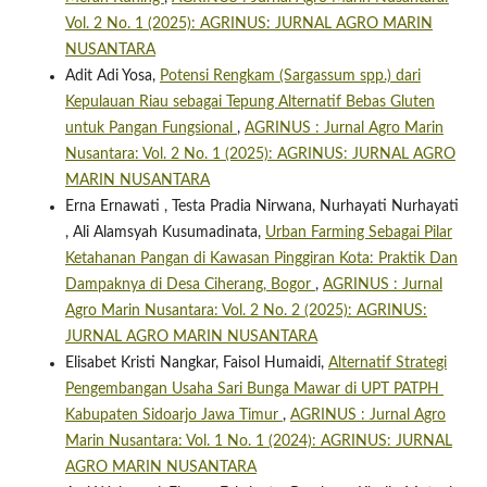
Vol. 2 No. 1 (2025): AGRINUS: JURNAL AGRO MARIN
NUSANTARA
Adit Adi Yosa,
Potensi Rengkam (Sargassum spp.) dari
Kepulauan Riau sebagai Tepung Alternatif Bebas Gluten
untuk Pangan Fungsional
,
AGRINUS : Jurnal Agro Marin
Nusantara: Vol. 2 No. 1 (2025): AGRINUS: JURNAL AGRO
MARIN NUSANTARA
Erna Ernawati , Testa Pradia Nirwana, Nurhayati Nurhayati
, Ali Alamsyah Kusumadinata,
Urban Farming Sebagai Pilar
Ketahanan Pangan di Kawasan Pinggiran Kota: Praktik Dan
Dampaknya di Desa Ciherang, Bogor
,
AGRINUS : Jurnal
Agro Marin Nusantara: Vol. 2 No. 2 (2025): AGRINUS:
JURNAL AGRO MARIN NUSANTARA
Elisabet Kristi Nangkar, Faisol Humaidi,
Alternatif Strategi
Pengembangan Usaha Sari Bunga Mawar di UPT PATPH
Kabupaten Sidoarjo Jawa Timur
,
AGRINUS : Jurnal Agro
Marin Nusantara: Vol. 1 No. 1 (2024): AGRINUS: JURNAL
AGRO MARIN NUSANTARA