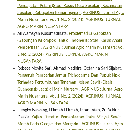
Pendapatan Petani (Studi Kasus Desa Susukan, Kecamatan
Susukan, Kabupaten Banjarnegara)
,
AGRINUS : Jurnal Agro
Marin Nusantara: Vol. 1 No. 2 (2024): AGRINUS: JURNAL
AGRO MARIN NUSANTARA
Ali Alamsyah Kusumadinata,
Problematika Gapoktan
(Gabungan Kelompok Tani) di Indonesia: Studi Kasus Analis
Pemberitaan
,
AGRINUS : Jurnal Agro Marin Nusantara: Vol.
1 No. 2 (2024): AGRINUS: JURNAL AGRO MARIN
NUSANTARA
Rebeca Novita Sari, Ahmad Nadhira, Octanina Sari Sijabat,
Pengaruh Pemberian Jamur Trichoderma Dan Pupuk Npk
Terhadap Pertumbuhan Tanaman Kelapa Sawit (Elaeis
Gueneensis Jacq) di Main Nursery
,
AGRINUS : Jurnal Agro
Marin Nusantara: Vol. 1 No. 2 (2024): AGRINUS: JURNAL
AGRO MARIN NUSANTARA
Hengky Nawang, Hikmah Hikmah, Intan Intan, Zulfa Nur
Dzakia,
Kajian Literatur: Pemanfaatan Fraksi Minyak Sawit
Merah Pada Oleogel dan Margarin
,
AGRINUS : Jurnal Agro