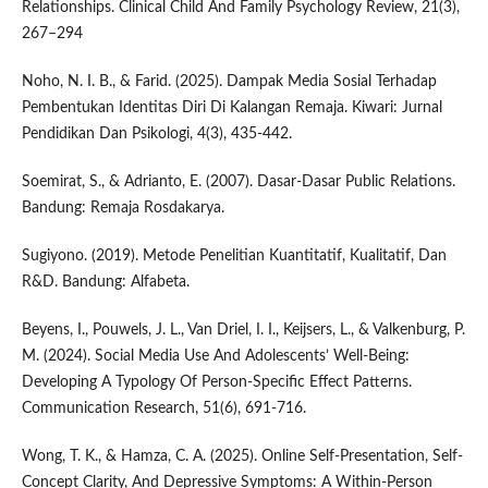
Relationships. Clinical Child And Family Psychology Review, 21(3),
267–294
Noho, N. I. B., & Farid. (2025). Dampak Media Sosial Terhadap
Pembentukan Identitas Diri Di Kalangan Remaja. Kiwari: Jurnal
Pendidikan Dan Psikologi, 4(3), 435-442.
Soemirat, S., & Adrianto, E. (2007). Dasar-Dasar Public Relations.
Bandung: Remaja Rosdakarya.
Sugiyono. (2019). Metode Penelitian Kuantitatif, Kualitatif, Dan
R&D. Bandung: Alfabeta.
Beyens, I., Pouwels, J. L., Van Driel, I. I., Keijsers, L., & Valkenburg, P.
M. (2024). Social Media Use And Adolescents’ Well-Being:
Developing A Typology Of Person-Specific Effect Patterns.
Communication Research, 51(6), 691-716.
Wong, T. K., & Hamza, C. A. (2025). Online Self-Presentation, Self-
Concept Clarity, And Depressive Symptoms: A Within-Person