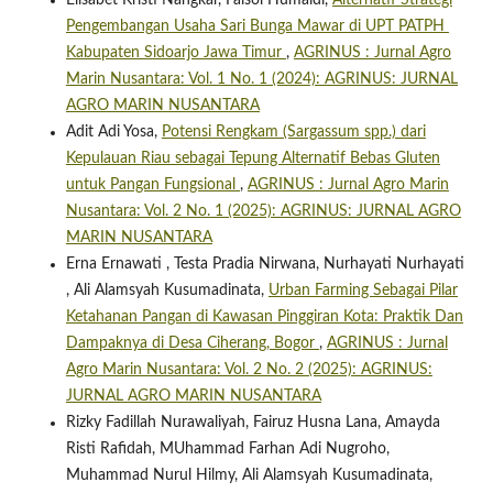
Pengembangan Usaha Sari Bunga Mawar di UPT PATPH
Kabupaten Sidoarjo Jawa Timur
,
AGRINUS : Jurnal Agro
Marin Nusantara: Vol. 1 No. 1 (2024): AGRINUS: JURNAL
AGRO MARIN NUSANTARA
Adit Adi Yosa,
Potensi Rengkam (Sargassum spp.) dari
Kepulauan Riau sebagai Tepung Alternatif Bebas Gluten
untuk Pangan Fungsional
,
AGRINUS : Jurnal Agro Marin
Nusantara: Vol. 2 No. 1 (2025): AGRINUS: JURNAL AGRO
MARIN NUSANTARA
Erna Ernawati , Testa Pradia Nirwana, Nurhayati Nurhayati
, Ali Alamsyah Kusumadinata,
Urban Farming Sebagai Pilar
Ketahanan Pangan di Kawasan Pinggiran Kota: Praktik Dan
Dampaknya di Desa Ciherang, Bogor
,
AGRINUS : Jurnal
Agro Marin Nusantara: Vol. 2 No. 2 (2025): AGRINUS:
JURNAL AGRO MARIN NUSANTARA
Rizky Fadillah Nurawaliyah, Fairuz Husna Lana, Amayda
Risti Rafidah, MUhammad Farhan Adi Nugroho,
Muhammad Nurul Hilmy, Ali Alamsyah Kusumadinata,