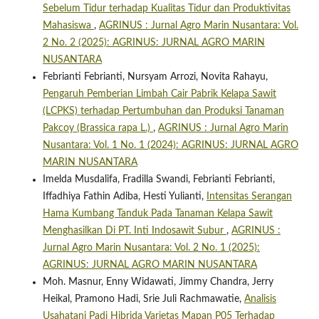
Sebelum Tidur terhadap Kualitas Tidur dan Produktivitas
Mahasiswa
,
AGRINUS : Jurnal Agro Marin Nusantara: Vol.
2 No. 2 (2025): AGRINUS: JURNAL AGRO MARIN
NUSANTARA
Febrianti Febrianti, Nursyam Arrozi, Novita Rahayu,
Pengaruh Pemberian Limbah Cair Pabrik Kelapa Sawit
(LCPKS) terhadap Pertumbuhan dan Produksi Tanaman
Pakcoy (Brassica rapa L.)
,
AGRINUS : Jurnal Agro Marin
Nusantara: Vol. 1 No. 1 (2024): AGRINUS: JURNAL AGRO
MARIN NUSANTARA
Imelda Musdalifa, Fradilla Swandi, Febrianti Febrianti,
Iffadhiya Fathin Adiba, Hesti Yulianti,
Intensitas Serangan
Hama Kumbang Tanduk Pada Tanaman Kelapa Sawit
Menghasilkan Di PT. Inti Indosawit Subur
,
AGRINUS :
Jurnal Agro Marin Nusantara: Vol. 2 No. 1 (2025):
AGRINUS: JURNAL AGRO MARIN NUSANTARA
Moh. Masnur, Enny Widawati, Jimmy Chandra, Jerry
Heikal, Pramono Hadi, Srie Juli Rachmawatie,
Analisis
Usahatani Padi Hibrida Varietas Mapan P05 Terhadap