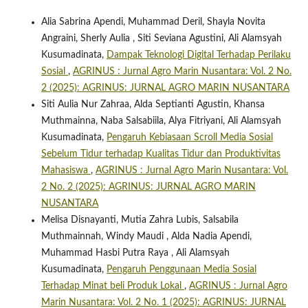
Alia Sabrina Apendi, Muhammad Deril, Shayla Novita
Angraini, Sherly Aulia , Siti Seviana Agustini, Ali Alamsyah
Kusumadinata,
Dampak Teknologi Digital Terhadap Perilaku
Sosial
,
AGRINUS : Jurnal Agro Marin Nusantara: Vol. 2 No.
2 (2025): AGRINUS: JURNAL AGRO MARIN NUSANTARA
Siti Aulia Nur Zahraa, Alda Septianti Agustin, Khansa
Muthmainna, Naba Salsabiila, Alya Fitriyani, Ali Alamsyah
Kusumadinata,
Pengaruh Kebiasaan Scroll Media Sosial
Sebelum Tidur terhadap Kualitas Tidur dan Produktivitas
Mahasiswa
,
AGRINUS : Jurnal Agro Marin Nusantara: Vol.
2 No. 2 (2025): AGRINUS: JURNAL AGRO MARIN
NUSANTARA
Melisa Disnayanti, Mutia Zahra Lubis, Salsabila
Muthmainnah, Windy Maudi , Alda Nadia Apendi,
Muhammad Hasbi Putra Raya , Ali Alamsyah
Kusumadinata,
Pengaruh Penggunaan Media Sosial
Terhadap Minat beli Produk Lokal
,
AGRINUS : Jurnal Agro
Marin Nusantara: Vol. 2 No. 1 (2025): AGRINUS: JURNAL