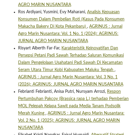
AGRO MARIN NUSANTARA
Ros Ardiyani, Yusmini, Evy Maharani,
Analisis Kepuasan
Konsumen Dalam Pembelian Roti (Kasus Pada Konsumen
Makacha Bakery Di Kota Pekanbaru)
,
AGRINUS : Jurnal
Agro Marin Nusantara: Vol. 1 No. 1 (2024): AGRINUS:
JURNAL AGRO MARIN NUSANTARA
Risyart Alberth Far-Far,
Karakteristik Keinovatifan Dan
Persepsi Petani Padi Sawah Terhadap Saluran Komunikasi
Dalam Pengelolaan Usahatani Padi Sawah Di Kecamatan
Seram Utara Timur Kobi Kabupaten Maluku Tengah
,
AGRINUS : Jurnal Agro Marin Nusantara: Vol. 3 No. 1
(2026): AGRINUS: JURNAL AGRO MARIN NUSANTARA
Febrianti Febrianti, Anisa Putri, Nursyam Arrozi,
Respon
Pertumbuhan Pakcoy (Brassica rapa L.) terhadap Pemberian
MOL Pelepah Kelapa Sawit pada Media Tanam Podsolik
Merah Kuning
,
AGRINUS : Jurnal Agro Marin Nusantara:
Vol. 2 No. 1 (2025): AGRINUS: JURNAL AGRO MARIN
NUSANTARA
Elisabet Kristi Nangkar, Faisol Humaidi,
Alternatif Strategi