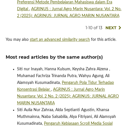
Preferensi Metode Pembelajaran Mahasiswa dalam Era
Digital
,
AGRINUS : Jurnal Agro Marin Nusantara: Vol. 2 No.
2 (2025): AGRINUS: JURNAL AGRO MARIN NUSANTARA
1-10 of 13
NEXT
You may also
start an advanced similarity search
for this article.
Most read articles by the same author(s)
Siti nur Inayah, Hanna Kulsum, Keysha Zahra Alzena ,
Muhamad Fachriza Trinanda Putra, Wahyu Agung, Ali
Alamsyah Kusumadinata,
Pengaruh Pola Tidur Terhadap
Konsentrasi Belajar
,
AGRINUS : Jurnal Agro Marin
Nusantara: Vol. 2 No. 2 (2025): AGRINUS: JURNAL AGRO
MARIN NUSANTARA
Siti Aulia Nur Zahraa, Alda Septianti Agustin, Khansa
Muthmainna, Naba Salsabiila, Alya Fitriyani, Ali Alamsyah
Kusumadinata,
Pengaruh Kebiasaan Scroll Media Sosial