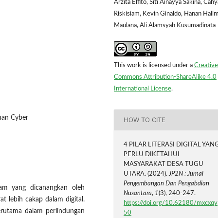
Arzita Elfito, Siti Ainayya Sakina, Cahy
Riskisiam, Kevin Ginaldo, Hanan Hali
Maulana, Ali Alamsyah Kusumadinata
This work is licensed under a
Creative
Commons Attribution-ShareAlike 4.0
International License
.
anan Cyber
HOW TO CITE
4 PILAR LITERASI DIGITAL YAN
PERLU DIKETAHUI
MASYARAKAT DESA TUGU
UTARA. (2024).
JP2N : Jurnal
Pengembangan Dan Pengabdian
gram yang dicanangkan oleh
Nusantara
,
1
(3), 240-247.
t lebih cakap dalam digital.
https://doi.org/10.62180/mxcxqv
erutama dalam perlindungan
50