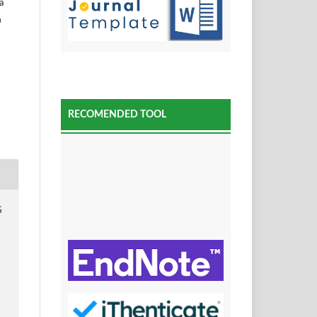
a
m
RECOMENDED TOOL
G