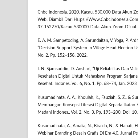
Cnbc Indonesia. 2020. Kacau, 530.000 Data Akun Z
Web. Diambil Dari Https://Www.Cnbcindonesia.C
37-152270/Kacau-530000-Data-Akun-Zoom-Dijual-
E. A. M. Sampetoding, A. Sarundaitan, V. Yoga, P. Ard
“Decision Support System In Village Head Election U
No. 2, Pp. 152–158, 2022.
I. N. Sjamsuddin, D. Anshari, “Uji Reliabilitas Dan Vali
Kesehatan Digital Untuk Mahasiswa Program Sarjana,
Kesehat. Indones. Vol. 6, No. 1, Pp. 68–74, Jan. 2023
Kusumadinata, A. A., Khoulah, K., Fauziah, S. Z., & S
Membangun Konsepsi Literasi Digital Kepada Ikatan R
Madani Indones., Vol. 2, No. 3, Pp. 193–200, Doi: 10
Kusumadinata, A., Amalia, N., Biralda, N., & Hanafi, H
Webinar Branding Desain Grafis Di Era 4.0. Jurnal P