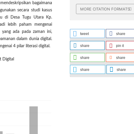
uk mendeskripsikan bagaimana
MORE CITATION FORMATS
gunakan secara studi kasus
bu di Desa Tugu Utara Kp.
njadi lebih paham mengenai
l yang ada pada zaman ini,
tweet
share
eamanan dalam dunia digital.
share
pin it
nai 4 pilar literasi digital.
share
share
 Digital
share
share