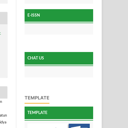
E-ISSN
-
CHAT US
TEMPLATE
an
TEMPLATE
datun
idya