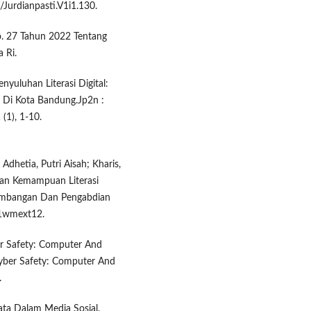
/Jurdianpasti.V1i1.130.
o. 27 Tahun 2022 Tentang
 Ri.
enyuluhan Literasi Digital:
 Di Kota Bandung.Jp2n :
(1), 1-10.
dhetia, Putri Aisah; Kharis,
an Kemampuan Literasi
gembangan Dan Pengabdian
/1wmext12.
er Safety: Computer And
Cyber Safety: Computer And
.
Data Dalam Media Sosial.