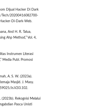
oom Dijual Hacker Di Dark
om/Tech/20200416082700-
Hacker-Di-Dark-Web.
hana, And H. R. Talua,
sing Ahp Method,” Vol. 4,
ditas Instrumen Literasi
” Media Publ. Promosi
umah, A. S. W. (2023a).
emaja Masjid. J. Masy.
.59025/Js.V2i3.102.
. (2023b). Rekognisi Melalui
engabdian Pasca Unisti