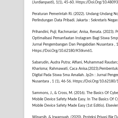
(Jurdianpasti), 1(1), 45-60. Https://Doi.Org/10.48093
Peraturan Pemerintah Ri. (2022). Undang-Undang N
Perlindungan Data Pribadi. Jakarta : Sekretaris Negara
Prihandini, Puji; Rachmaniar; Anisa, Renata. (2023). P
Optimalisasi Pemanfaatan Instagram Bagi Siswa Smp
Jurnal Pengembangan Dan Pengabdian Nusantara , 1 
Https://Doi.Org/10.62180/K5tkvn61.
Sabarudin, Audra Putra; Alfiani, Muhammad Raudan; A
Kharisma; Rahmawati, Caca Anisa.(2023).Pembentuk
Digital Pada Siswa Sma Amaliah. Jp2n : Jurnal Pen
Nusantara , 1 (1), 46-56. Https://Doi.Org/10.62180
Sammons, J., & Cross, M. (2016). The Basics Of Cyb
Mobile Device Safety Made Easy. In The Basics Of 
Mobile Device Safety Made Easy (1st Editio). Elsevier
Winarsih, & Irwansyah. (2020). Proteksi Privasi Big 