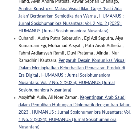
Hafid, ⁠Alvin Andria Pratista, Azwar Septian Chaniago,
Analisis Konstruksi Makna Visual Iklan Gojek ‘Pasti Ada
Jalan’ Berdasarkan Semiotika dan Warna
,
HUMANUS :
Jurnal Sosiohumaniora Nusantara: Vol. 2 No. 2 (2025):
HUMANUS (Jurnal Sosiohumaniora Nusantara)
Cuhandi , Audra Putra Sabarudin , Egi Adi Saputra, Alya
Rumardani Egi, Mohamad Arsyah , Putri Aisah Adhetia ,
Fahmi Ardiansyah Ramli , Duvi Pratama , Alinda , Nur
Ramadhini Kautsara,
Pengaruh Desain Komunikasi Visual
Dalam Meningkatkan Keberhasilan Pemasaran Produk di
Era Digital
,
HUMANUS : Jurnal Sosiohumaniora
Nusantara: Vol. 2 No. 2 (2025): HUMANUS (Jurnal
Sosiohumaniora Nusantara)
Assyiffah Aulia, Ali Noer Zaman,
Kepentingan Arab Saudi
dalam Pemulihan Hubungan Diplomatik dengan Iran Tahun
2023
,
HUMANUS : Jurnal Sosiohumaniora Nusantara: Vol.
1 No. 2 (2024): HUMANUS (Jurnal Sosiohumaniora
Nusantara)