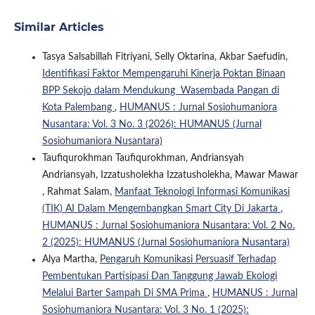
Similar Articles
Tasya Salsabillah Fitriyani, Selly Oktarina, Akbar Saefudin,
Identifikasi Faktor Mempengaruhi Kinerja Poktan Binaan
BPP Sekojo dalam Mendukung Wasembada Pangan di
Kota Palembang
,
HUMANUS : Jurnal Sosiohumaniora
Nusantara: Vol. 3 No. 3 (2026): HUMANUS (Jurnal
Sosiohumaniora Nusantara)
Taufiqurokhman Taufiqurokhman, Andriansyah
Andriansyah, Izzatusholekha Izzatusholekha, Mawar Mawar
, Rahmat Salam,
Manfaat Teknologi Informasi Komunikasi
(TIK) AI Dalam Mengembangkan Smart City Di Jakarta
,
HUMANUS : Jurnal Sosiohumaniora Nusantara: Vol. 2 No.
2 (2025): HUMANUS (Jurnal Sosiohumaniora Nusantara)
Alya Martha,
Pengaruh Komunikasi Persuasif Terhadap
Pembentukan Partisipasi Dan Tanggung Jawab Ekologi
Melalui Barter Sampah Di SMA Prima
,
HUMANUS : Jurnal
Sosiohumaniora Nusantara: Vol. 3 No. 1 (2025):