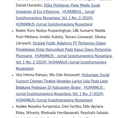
Daniel Handoko,
Etika Periklanan Pada Media Sosial
Instagram di Era Influencer
,
HUMANUS : Jurnal
Sosiohumaniora Nusantara: Vol. 1 No. 3 (2024):
HUMANUS (Jurnal Sosiohumaniora Nusantara)
Raden Roro Nadya Puspaningtyas, Lilik Sumarni, Nabila
Putri Meitana, Imelda Sulistia, Tamara Lisnawati, Silvana
Libriyanti,
Strategi Public Relations PT Pertamina Dalam
Pengelolaan Krisis Komunikasi Pada Kasus Depo Pertamina,
Plumpang
,
HUMANUS : Jurnal Sosiohumaniora Nusantara:
Vol. 1 No. 2 (2024): HUMANUS (Jurnal Sosiohumaniora
Nusantara)
Vira Herma Rahayu, Wa Ode Asmawati,
Hubungan Social
Support Dengan Tingkat Kesepian Lanjut Usia Pada Latar
Belakang Pedesaan Di Kabupaten Bogor
,
HUMANUS :
Jurnal Sosiohumaniora Nusantara: Vol. 1 No. 2 (2024):
HUMANUS (Jurnal Sosiohumaniora Nusantara)
Azallea Nasafka Suryantara, Desi Sartika, Elda Apriana
Riska, Wiranty, Rheinada Herdianawati, Reyshafa Sahada