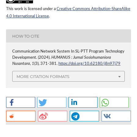
This work is licensed under a
Creative Commons Attribution-ShareAlike
4.0 International License
.
HOW TO CITE
Communication Network System In SL-PTT Program Technology
Development. (2024).
HUMANUS : Jurnal Sosiohumaniora
Nusantara
,
1
(3), 371-381.
https://doi.org/10.62180/j8n97j79
MORE CITATION FORMATS