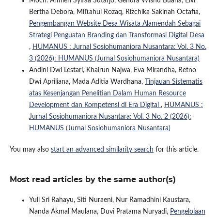
Moch. Armien Syifaa Sutarjo, Gendra Wisnu Buana, Elvi
Bertha Debora, Miftahul Rozaq, Rizchika Sakinah Octafia,
Pengembangan Website Desa Wisata Alamendah Sebagai
Strategi Penguatan Branding dan Transformasi Digital Desa
,
HUMANUS : Jurnal Sosiohumaniora Nusantara: Vol. 3 No.
3 (2026): HUMANUS (Jurnal Sosiohumaniora Nusantara)
Andini Dwi Lestari, Khairun Najwa, Eva Mirandha, Retno
Dwi Apriliana, Mada Aditia Wardhana,
Tinjauan Sistematis
atas Kesenjangan Penelitian Dalam Human Resource
Development dan Kompetensi di Era Digital
,
HUMANUS :
Jurnal Sosiohumaniora Nusantara: Vol. 3 No. 2 (2026):
HUMANUS (Jurnal Sosiohumaniora Nusantara)
You may also
start an advanced similarity search
for this article.
Most read articles by the same author(s)
Yuli Sri Rahayu, Siti Nuraeni, Nur Ramadhini Kaustara,
Nanda Akmal Maulana, Duvi Pratama Nuryadi,
Pengelolaan