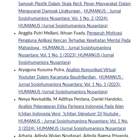
Sampah Plastik Dalam Skala Kecil: Peran Masyarakat Dalam
Mengurangi Dampak Lingkungan
,
HUMANUS : Jurnal
Sosiohumaniora Nusantara: Vol. 1 No. 2 (2024):
HUMANUS (Jurnal Sosiohumaniora Nusantara)
Anggita Putri Meiliani, Ikhsan Fuady,
Pengaruh Motivasi
Pengguna Aplikasi Kencan Terhadap Kesehatan Mental Pada
Mahasiswa
,
HUMANUS : Jurnal Sosiohumaniora
Nusantara: Vol. 1 No. 1 (2023): HUMANUS (Jurnal
Sosiohumaniora Nusantara)
Aryaguna Kusuma Putra,
Analisis Komunikasi Virtual
Youtuber Dalam Kacamata Baudrillardian
,
HUMANUS :
Jurnal Sosiohumaniora Nusantara: Vol. 1 No. 1 (2023):
HUMANUS (Jurnal Sosiohumaniora Nusantara)
Nesya Navisabilla, M Adithya Perdana, Daniel Handoko,
Analisis Pelanggaran Etika Pariwara Indonesia Pada Iklan
Ichitan Indonesia Versi 'Ichitan Signature’ Di Youtube
,
HUMANUS : Jurnal Sosiohumaniora Nusantara: Vol. 1 No.
3 (2024): HUMANUS (Jurnal Sosiohumaniora Nusantara)
Azharia, Adinda Wulan Novitasari, Adinda Bagesa Priyanda,