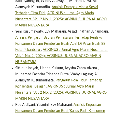
Safitriyaningsih, Windy Adawiyah, Mutiara Dewi, Ali
Alamsyah Kusumadita,
Analisis Dampak Media Sosial
Terhadap Citra Diri
,
AGRINUS : Jurnal Agro Marin
Nusantara: Vol. 2 No. 1 (2025): AGRINUS: JURNAL AGRO
MARIN NUSANTARA
Yeni Kusumawaty, Evy Maharani, Assad Triafrian Alhamdani,
Analisis Pengaruh Bauran Pemasaran Terhadap Perilaku
Konsumen Dalam Pembelian Buah Apel Di Pasar Buah 88
Kota Pekanbaru
,
AGRINUS : Jurnal Agro Marin Nusantara:
Vol. 1 No. 2 (2024): AGRINUS: JURNAL AGRO MARIN
NUSANTARA
Siti nur Inayah, Hanna Kulsum, Keysha Zahra Alzena ,
Muhamad Fachriza Trinanda Putra, Wahyu Agung, Ali
Alamsyah Kusumadinata,
Pengaruh Pola Tidur Terhadap
Konsentrasi Belajar
,
AGRINUS : Jurnal Agro Marin
Nusantara: Vol. 2 No. 2 (2025): AGRINUS: JURNAL AGRO
MARIN NUSANTARA
Ros Ardiyani, Yusmini, Evy Maharani,
Analisis Kepuasan
Konsumen Dalam Pembelian Roti (Kasus Pada Konsumen