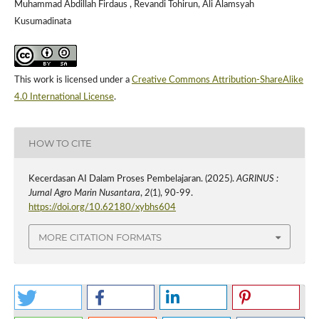
Muhammad Abdillah Firdaus , Revandi Tohirun, Ali Alamsyah
Kusumadinata
This work is licensed under a
Creative Commons Attribution-ShareAlike
4.0 International License
.
HOW TO CITE
Kecerdasan AI Dalam Proses Pembelajaran. (2025).
AGRINUS :
Jurnal Agro Marin Nusantara
,
2
(1), 90-99.
https://doi.org/10.62180/xybhs604
MORE CITATION FORMATS