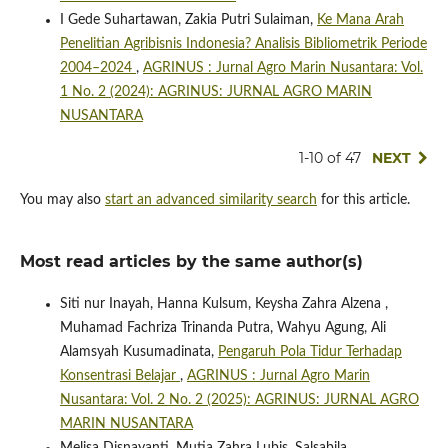
I Gede Suhartawan, Zakia Putri Sulaiman,
Ke Mana Arah
Penelitian Agribisnis Indonesia? Analisis Bibliometrik Periode
2004–2024
,
AGRINUS : Jurnal Agro Marin Nusantara: Vol.
1 No. 2 (2024): AGRINUS: JURNAL AGRO MARIN
NUSANTARA
1-10 of 47
NEXT
You may also
start an advanced similarity search
for this article.
Most read articles by the same author(s)
Siti nur Inayah, Hanna Kulsum, Keysha Zahra Alzena ,
Muhamad Fachriza Trinanda Putra, Wahyu Agung, Ali
Alamsyah Kusumadinata,
Pengaruh Pola Tidur Terhadap
Konsentrasi Belajar
,
AGRINUS : Jurnal Agro Marin
Nusantara: Vol. 2 No. 2 (2025): AGRINUS: JURNAL AGRO
MARIN NUSANTARA
Melisa Disnayanti, Mutia Zahra Lubis, Salsabila