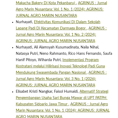
Makacha Bakery Di Kota Pekanbaru)
,
AGRINUS : Jurnal
Agro Marin Nusantara: Vol. 1 No. 1 (2024): AGRINUS:
JURNAL AGRO MARIN NUSANTARA
Nurhayati,
Efektivitas Komunikasi Di Dalam Sekolah
Lapang Padi Di Kecamatan Darmaga Bogor
,
AGRINUS :
Jurnal Agro Marin Nusantara: Vol. 1 No. 2 (2024):
AGRINUS: JURNAL AGRO MARIN NUSANTARA
Nurhayati, Ali Alamsyah Kusumadinata, Naila Nihal,
Natasya Putri, Neno Rahmanto, Rico Hans Fernando, Saufa
Hanif Pitoyo, Wiharda Putri,
Implementasi Program
Kostratani melalui Hilirisasi Inovasi Teknologi Padi Guna
Mendukung Swasembada Pangan Nasional
,
AGRINUS :
Jurnal Agro Marin Nusantara: Vol. 3 No. 1 (2026):
AGRINUS: JURNAL AGRO MARIN NUSANTARA
Elisabet Kristi Nangkar, Faisol Humaidi,
Alternatif Strategi
Pengembangan Usaha Sari Bunga Mawar di UPT PATPH
Kabupaten Sidoarjo Jawa Timur
,
AGRINUS : Jurnal Agro
Marin Nusantara: Vol. 1 No. 1 (2024): AGRINUS: JURNAL
AGRO MARIN NUSANTARA