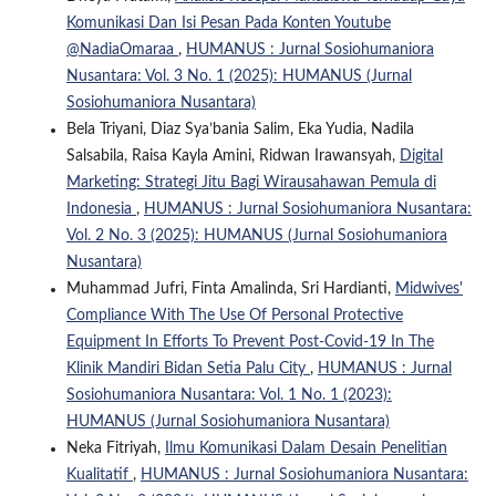
Komunikasi Dan Isi Pesan Pada Konten Youtube
@NadiaOmaraa
,
HUMANUS : Jurnal Sosiohumaniora
Nusantara: Vol. 3 No. 1 (2025): HUMANUS (Jurnal
Sosiohumaniora Nusantara)
Bela Triyani, Diaz Sya’bania Salim, Eka Yudia, Nadila
Salsabila, Raisa Kayla Amini, Ridwan Irawansyah,
Digital
Marketing: Strategi Jitu Bagi Wirausahawan Pemula di
Indonesia
,
HUMANUS : Jurnal Sosiohumaniora Nusantara:
Vol. 2 No. 3 (2025): HUMANUS (Jurnal Sosiohumaniora
Nusantara)
Muhammad Jufri, Finta Amalinda, Sri Hardianti,
Midwives'
Compliance With The Use Of Personal Protective
Equipment In Efforts To Prevent Post-Covid-19 In The
Klinik Mandiri Bidan Setia Palu City
,
HUMANUS : Jurnal
Sosiohumaniora Nusantara: Vol. 1 No. 1 (2023):
HUMANUS (Jurnal Sosiohumaniora Nusantara)
Neka Fitriyah,
Ilmu Komunikasi Dalam Desain Penelitian
Kualitatif
,
HUMANUS : Jurnal Sosiohumaniora Nusantara: