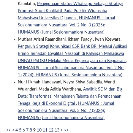
Kamilatin,
Penggunaan Status Whatsapp Sebagai Strategi
Promosi: Studi Kualitatif Pada Praktik Wirausaha
Mahasiswa Universitas Djuanda
,
HUMANUS : Jurnal
Sosiohumaniora Nusantara: Vol. 2 No. 3 (2025):
HUMANUS (Jurnal Sosiohumaniora Nusantara)
Mutiara Ariani Raamdhani, Ikhsan Fuady , Iwan Koswara,
Pengaruh Srategi Komunikasi CSR Bank BRI Melalui Aplikasi
Brimo Terhadap Loyalitas Nasabah di Kalangan Mahasiswa
UNPAD PSDKU Melalui Media Kepercayaan dan Kepuasan
,
HUMANUS : Jurnal Sosiohumaniora Nusantara: Vol. 2 No.
1 (2024): HUMANUS (Jurnal Sosiohumaniora Nusantara)
Nur Hikmah Handayani, Nayra Shiva Salsadila, Wanti
Wulandari, Mada Aditia Wardhana,
Analitik SDM dan Big
Data: Transformasi Manajemen Talenta dan Perencanaan
Tenaga Kerja di Ekonomi Digital
,
HUMANUS : Jurnal
Sosiohumaniora Nusantara: Vol. 3 No. 2 (2026):
HUMANUS (Jurnal Sosiohumaniora Nusantara)
<<
<
4
5
6
7
8
9
10
11
12
13
>
>>