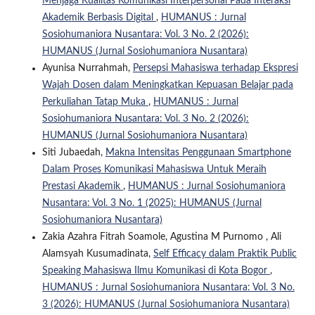
Menjaga Kualitas Komunikasi Interpersonal Pada Interaksi
Akademik Berbasis Digital
,
HUMANUS : Jurnal
Sosiohumaniora Nusantara: Vol. 3 No. 2 (2026):
HUMANUS (Jurnal Sosiohumaniora Nusantara)
Ayunisa Nurrahmah,
Persepsi Mahasiswa terhadap Ekspresi
Wajah Dosen dalam Meningkatkan Kepuasan Belajar pada
Perkuliahan Tatap Muka
,
HUMANUS : Jurnal
Sosiohumaniora Nusantara: Vol. 3 No. 2 (2026):
HUMANUS (Jurnal Sosiohumaniora Nusantara)
Siti Jubaedah,
Makna Intensitas Penggunaan Smartphone
Dalam Proses Komunikasi Mahasiswa Untuk Meraih
Prestasi Akademik
,
HUMANUS : Jurnal Sosiohumaniora
Nusantara: Vol. 3 No. 1 (2025): HUMANUS (Jurnal
Sosiohumaniora Nusantara)
Zakia Azahra Fitrah Soamole, Agustina M Purnomo , Ali
Alamsyah Kusumadinata,
Self Efficacy dalam Praktik Public
Speaking Mahasiswa Ilmu Komunikasi di Kota Bogor
,
HUMANUS : Jurnal Sosiohumaniora Nusantara: Vol. 3 No.
3 (2026): HUMANUS (Jurnal Sosiohumaniora Nusantara)