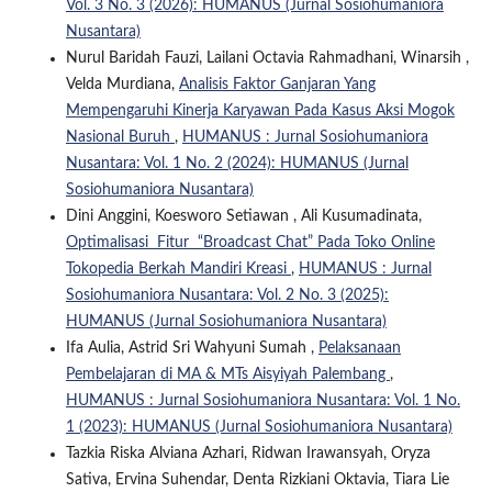
Vol. 3 No. 3 (2026): HUMANUS (Jurnal Sosiohumaniora
Nusantara)
Nurul Baridah Fauzi, Lailani Octavia Rahmadhani, Winarsih ,
Velda Murdiana,
Analisis Faktor Ganjaran Yang
Mempengaruhi Kinerja Karyawan Pada Kasus Aksi Mogok
Nasional Buruh
,
HUMANUS : Jurnal Sosiohumaniora
Nusantara: Vol. 1 No. 2 (2024): HUMANUS (Jurnal
Sosiohumaniora Nusantara)
Dini Anggini, Koesworo Setiawan , Ali Kusumadinata,
Optimalisasi Fitur “Broadcast Chat” Pada Toko Online
Tokopedia Berkah Mandiri Kreasi
,
HUMANUS : Jurnal
Sosiohumaniora Nusantara: Vol. 2 No. 3 (2025):
HUMANUS (Jurnal Sosiohumaniora Nusantara)
Ifa Aulia, Astrid Sri Wahyuni Sumah ,
Pelaksanaan
Pembelajaran di MA & MTs Aisyiyah Palembang
,
HUMANUS : Jurnal Sosiohumaniora Nusantara: Vol. 1 No.
1 (2023): HUMANUS (Jurnal Sosiohumaniora Nusantara)
Tazkia Riska Alviana Azhari, Ridwan Irawansyah, Oryza
Sativa, Ervina Suhendar, Denta Rizkiani Oktavia, Tiara Lie