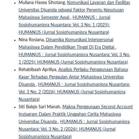
Muliana Hasea Sihotang,
Komunikasi Layanan dan Fasilitas
Universitas Djuanda sebagai Faktor Penentu Keputusan
Mahasiswa Semester Awal
,
HUMANUS : Jurnal
Sosiohumaniora Nusantara: Vol. 3 No. 1 (2025):
HUMANUS (Jurnal Sosiohumaniora Nusantara)
Nina Rosiana,
Dinamika Komunikasi Interpersonal
Mahasiswa Dalam Pendidikan Tinggi Di Era Digital
,
HUMANUS : Jurnal Sosiohumaniora Nusantara: Vol. 3 No.
1 (2025): HUMANUS (Jurnal Sosiohumaniora Nusantara)
Rehabibaah Apriliya,
Analisis Perilaku Penggunaan Bahasa
Kasar Terhadap Pergaulan Antar Mahasiswa Universitas
Djuanda
,
HUMANUS : Jurnal Sosiohumaniora Nusantara:
Vol. 3 No. 2 (2026): HUMANUS (Jurnal Sosiohumaniora
Nusantara)
Siti Balqis Sari Manah,
Makna Penggunaan Second Account
Instagram Dalam Praktik Unggahan Cerita Mahasiswa
Universitas Djuanda
,
HUMANUS : Jurnal Sosiohumaniora
Nusantara: Vol. 3 No. 2 (2026): HUMANUS (Jurnal
Sosiohumaniora Nusantara)