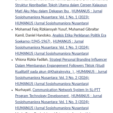
Struktur Kepribadian Tokoh Utama dalam Cerpen Kalaupun
Mati Aku Mau dalam Dekapan Ibu
,
HUMANUS : Jurnal
Sosiohumaniora Nusantara: Vol. 1 No. 1 (2023):
HUMANUS (Jurnal Sosiohumaniora Nusantara)
Mohamad Faiq Rizkiansyah Yusuf, Muhamad Gibraltar
Kamil, Daniel Handoko,
Analisis Etika Periklanan Politik Era
Soekarno (1945-1967)
,
HUMANUS : Jurnal
Sosiohumaniora Nusantara: Vol. 1 No. 3 (2024):
HUMANUS (Jurnal Sosiohumaniora Nusantara)
Vhiona Rizkia Fadilah,
Strategi Personal Branding Influencer
Dalam Membangun Engangement Followers Tiktok (Studi
Kualitatif pada akun @Khairainsyira_ )
,
HUMANUS : Jurnal
Sosiohumaniora Nusantara: Vol. 3 No. 2 (2026):
HUMANUS (Jurnal Sosiohumaniora Nusantara)
Nurhayati,
Communication Network System In SL-PTT
Program Technology Development
,
HUMANUS : Jurnal
Sosiohumaniora Nusantara: Vol. 1 No. 3 (2024):
HUMANUS (Jurnal Sosiohumaniora Nusantara)