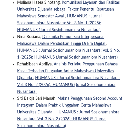
Muliana Hasea Sihotang,
Komunikasi Layanan dan Fasilitas
Universitas Djuanda sebagai Faktor Penentu Keputusan
Mahasiswa Semester Awal
,
HUMANUS : Jurnal
Sosiohumaniora Nusantara: Vol. 3 No. 1 (2025):
HUMANUS (Jurnal Sosiohumaniora Nusantara)
Nina Rosiana,
Dinamika Komunikasi Interpersonal
Mahasiswa Dalam Pendidikan Tinggi Di Era Digital
,
HUMANUS : Jurnal Sosiohumaniora Nusantara: Vol. 3 No.
1 (2025): HUMANUS (Jurnal Sosiohumaniora Nusantara)
Rehabibaah Apriliya,
Analisis Perilaku Penggunaan Bahasa
Kasar Terhadap Pergaulan Antar Mahasiswa Universitas
Djuanda
,
HUMANUS : Jurnal Sosiohumaniora Nusantara:
Vol. 3 No. 2 (2026): HUMANUS (Jurnal Sosiohumaniora
Nusantara)
Siti Balqis Sari Manah,
Makna Penggunaan Second Account
Instagram Dalam Praktik Unggahan Cerita Mahasiswa
Universitas Djuanda
,
HUMANUS : Jurnal Sosiohumaniora
Nusantara: Vol. 3 No. 2 (2026): HUMANUS (Jurnal
Sosiohumaniora Nusantara)