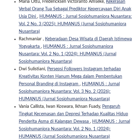
Maria Ottu, Fredericksen Victoranto Amseke,
Kekerasan
Verbal Orang Tua Sebagai Prediktor Kepercayaan Diri Anak
Usia Dini
,
HUMANUS : Jurnal Sosiohumaniora Nusantara:
Vol. 2 No. 3 (2025): HUMANUS (Jurnal Sosiohumaniora
Nusantara)
Rachmaniar ,
Keberadaan Desa Wisata di Daerah Istimewa
Yogyakarta
,
HUMANUS : Jurnal Sosiohumaniora
Nusantara: Vol. 2 No. 1 (2024): HUMANUS (Jurnal
Sosiohumaniora Nusantara)
Dwi Sulistiani,
Persepsi Followers Instagram terhadap
Kreativitas Konten Hanum Mega dalam Pembentukan
Personal Branding di Instagram
,
HUMANUS : Jurnal
Sosiohumaniora Nusantara: Vol. 3 No. 2 (2026):
HUMANUS (Jurnal Sosiohumaniora Nusantara)
Vania Callista, Iwan Koswara, Ikhsan Fuady,
Pengaruh
Tingkat Kecemasan dan Depresi Terhadap Kualitas Hidup
Penderita Asma di Kalangan Dewasa
,
HUMANUS : Jurnal
Sosiohumaniora Nusantara: Vol. 2 No. 1 (2024):
HUMANUS (Jurnal Sosiohumaniora Nusantara)