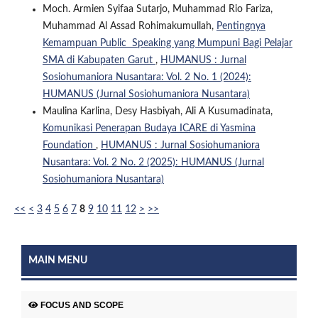
Moch. Armien Syifaa Sutarjo, Muhammad Rio Fariza,
Muhammad Al Assad Rohimakumullah,
Pentingnya
Kemampuan Public Speaking yang Mumpuni Bagi Pelajar
SMA di Kabupaten Garut
,
HUMANUS : Jurnal
Sosiohumaniora Nusantara: Vol. 2 No. 1 (2024):
HUMANUS (Jurnal Sosiohumaniora Nusantara)
Maulina Karlina, Desy Hasbiyah, Ali A Kusumadinata,
Komunikasi Penerapan Budaya ICARE di Yasmina
Foundation
,
HUMANUS : Jurnal Sosiohumaniora
Nusantara: Vol. 2 No. 2 (2025): HUMANUS (Jurnal
Sosiohumaniora Nusantara)
<<
<
3
4
5
6
7
8
9
10
11
12
>
>>
MAIN MENU
FOCUS AND SCOPE