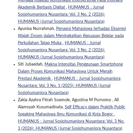
Menjaga Kualitas Komunikasi Interpersonal Pada Interaksi
Akademik Berbasis Digital
,
HUMANUS : Jurnal
Sosiohumaniora Nusantara: Vol. 3 No. 2 (2026):
HUMANUS (Jurnal Sosiohumaniora Nusantara)
Ayunisa Nurrahmah,
Persepsi Mahasiswa terhadap Ekspresi
Wajah Dosen dalam Meningkatkan Kepuasan Belajar pada
Perkuliahan Tatap Muka
,
HUMANUS : Jurnal
Sosiohumaniora Nusantara: Vol. 3 No. 2 (2026):
HUMANUS (Jurnal Sosiohumaniora Nusantara)
Siti Jubaedah,
Makna Intensitas Penggunaan Smartphone
Dalam Proses Komunikasi Mahasiswa Untuk Meraih
Prestasi Akademik
,
HUMANUS : Jurnal Sosiohumaniora
Nusantara: Vol. 3 No. 1 (2025): HUMANUS (Jurnal
Sosiohumaniora Nusantara)
Zakia Azahra Fitrah Soamole, Agustina M Purnomo , Ali
Alamsyah Kusumadinata,
Self Efficacy dalam Praktik Public
Speaking Mahasiswa Ilmu Komunikasi di Kota Bogor
,
HUMANUS : Jurnal Sosiohumaniora Nusantara: Vol. 3 No.
3 (2026): HUMANUS (Jurnal Sosiohumaniora Nusantara)