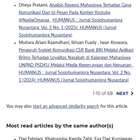
Dheya Pratami,
Analisis Resepsi Mahasiswa Terhadap Gaya
Komunikasi Dan Isi Pesan Pada Konten Youtube
@NadiaOmaraa
,
HUMANUS : Jurnal Sosiohumaniora
Nusantara: Vol. 3 No. 1 (2025): HUMANUS (Jurnal
Sosiohumaniora Nusantara)
Mutiara Ariani Raamdhani, Ikhsan Fuady , Iwan Koswara,
Pengaruh Srategi Komunikasi CSR Bank BRI Melalui Aplikasi
Brimo Terhadap Loyalitas Nasabah di Kalangan Mahasiswa
UNPAD PSDKU Melalui Media Kepercayaan dan Kepuasan
,
HUMANUS : Jurnal Sosiohumaniora Nusantara: Vol. 2 No.
1 (2024): HUMANUS (Jurnal Sosiohumaniora Nusantara)
1-10 of 68
NEXT
You may also
start an advanced similarity search
for this article.
Most read articles by the same author(s)
Dwi Febriani, Khairunnisa Kamila Zahir, Eva Dwi Kurniawan,