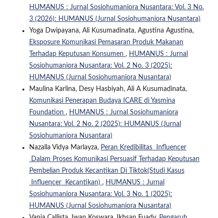
HUMANUS : Jurnal Sosiohumaniora Nusantara: Vol. 3 No.
3 (2026): HUMANUS (Jurnal Sosiohumaniora Nusantara)
Yoga Dwipayana, Ali Kusumadinata, Agustina Agustina,
Eksposure Komunikasi Pemasaran Produk Makanan
Terhadap Keputusan Konsumen
,
HUMANUS : Jurnal
Sosiohumaniora Nusantara: Vol. 2 No. 3 (2025):
HUMANUS (Jurnal Sosiohumaniora Nusantara)
Maulina Karlina, Desy Hasbiyah, Ali A Kusumadinata,
Komunikasi Penerapan Budaya ICARE di Yasmina
Foundation
,
HUMANUS : Jurnal Sosiohumaniora
Nusantara: Vol. 2 No. 2 (2025): HUMANUS (Jurnal
Sosiohumaniora Nusantara)
Nazalla Vidya Marlayza,
Peran Kredibilitas Influencer
Dalam Proses Komunikasi Persuasif Terhadap Keputusan
Pembelian Produk Kecantikan Di Tiktok(Studi Kasus
Influencer Kecantikan)
,
HUMANUS : Jurnal
Sosiohumaniora Nusantara: Vol. 3 No. 1 (2025):
HUMANUS (Jurnal Sosiohumaniora Nusantara)
Vania Callista, Iwan Koswara, Ikhsan Fuady,
Pengaruh