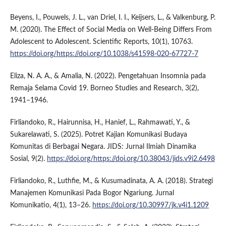
Beyens, I., Pouwels, J. L., van Driel, I. I., Keijsers, L., & Valkenburg, P.
M. (2020). The Effect of Social Media on Well-Being Differs From
Adolescent to Adolescent. Scientific Reports, 10(1), 10763.
https://doi.org/https://doi.org/10.1038/s41598-020-67727-7
Eliza, N. A. A., & Amalia, N. (2022). Pengetahuan Insomnia pada
Remaja Selama Covid 19. Borneo Studies and Research, 3(2),
1941–1946.
Firliandoko, R., Hairunnisa, H., Hanief, L., Rahmawati, Y., &
Sukarelawati, S. (2025). Potret Kajian Komunikasi Budaya
Komunitas di Berbagai Negara. JIDS: Jurnal Ilmiah Dinamika
Sosial, 9(2).
https://doi.org/https://doi.org/10.38043/jids.v9i2.6498
Firliandoko, R., Luthfie, M., & Kusumadinata, A. A. (2018). Strategi
Manajemen Komunikasi Pada Bogor Ngariung. Jurnal
Komunikatio, 4(1), 13–26.
https://doi.org/10.30997/jk.v4i1.1209