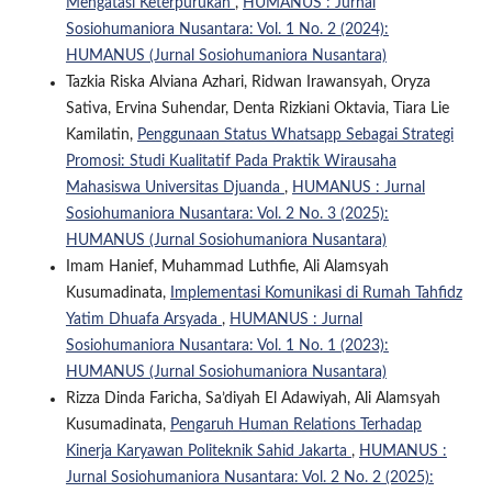
Mengatasi Keterpurukan
,
HUMANUS : Jurnal
Sosiohumaniora Nusantara: Vol. 1 No. 2 (2024):
HUMANUS (Jurnal Sosiohumaniora Nusantara)
Tazkia Riska Alviana Azhari, Ridwan Irawansyah, Oryza
Sativa, Ervina Suhendar, Denta Rizkiani Oktavia, Tiara Lie
Kamilatin,
Penggunaan Status Whatsapp Sebagai Strategi
Promosi: Studi Kualitatif Pada Praktik Wirausaha
Mahasiswa Universitas Djuanda
,
HUMANUS : Jurnal
Sosiohumaniora Nusantara: Vol. 2 No. 3 (2025):
HUMANUS (Jurnal Sosiohumaniora Nusantara)
Imam Hanief, Muhammad Luthfie, Ali Alamsyah
Kusumadinata,
Implementasi Komunikasi di Rumah Tahfidz
Yatim Dhuafa Arsyada
,
HUMANUS : Jurnal
Sosiohumaniora Nusantara: Vol. 1 No. 1 (2023):
HUMANUS (Jurnal Sosiohumaniora Nusantara)
Rizza Dinda Faricha, Sa’diyah El Adawiyah, Ali Alamsyah
Kusumadinata,
Pengaruh Human Relations Terhadap
Kinerja Karyawan Politeknik Sahid Jakarta
,
HUMANUS :
Jurnal Sosiohumaniora Nusantara: Vol. 2 No. 2 (2025):