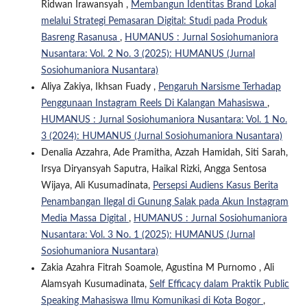
Ridwan Irawansyah ,
Membangun Identitas Brand Lokal
melalui Strategi Pemasaran Digital: Studi pada Produk
Basreng Rasanusa
,
HUMANUS : Jurnal Sosiohumaniora
Nusantara: Vol. 2 No. 3 (2025): HUMANUS (Jurnal
Sosiohumaniora Nusantara)
Aliya Zakiya, Ikhsan Fuady ,
Pengaruh Narsisme Terhadap
Penggunaan Instagram Reels Di Kalangan Mahasiswa
,
HUMANUS : Jurnal Sosiohumaniora Nusantara: Vol. 1 No.
3 (2024): HUMANUS (Jurnal Sosiohumaniora Nusantara)
Denalia Azzahra, Ade Pramitha, Azzah Hamidah, Siti Sarah,
Irsya Diryansyah Saputra, Haikal Rizki, Angga Sentosa
Wijaya, Ali Kusumadinata,
Persepsi Audiens Kasus Berita
Penambangan Ilegal di Gunung Salak pada Akun Instagram
Media Massa Digital
,
HUMANUS : Jurnal Sosiohumaniora
Nusantara: Vol. 3 No. 1 (2025): HUMANUS (Jurnal
Sosiohumaniora Nusantara)
Zakia Azahra Fitrah Soamole, Agustina M Purnomo , Ali
Alamsyah Kusumadinata,
Self Efficacy dalam Praktik Public
Speaking Mahasiswa Ilmu Komunikasi di Kota Bogor
,