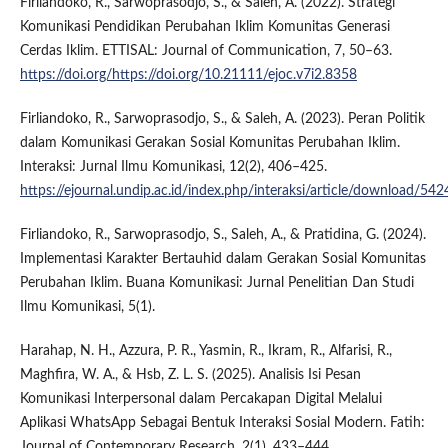
Firliandoko, R., Sarwoprasodjo, S., & Saleh, A. (2022). Strategi
Komunikasi Pendidikan Perubahan Iklim Komunitas Generasi
Cerdas Iklim. ETTISAL: Journal of Communication, 7, 50–63.
https://doi.org/https://doi.org/10.21111/ejoc.v7i2.8358
Firliandoko, R., Sarwoprasodjo, S., & Saleh, A. (2023). Peran Politik
dalam Komunikasi Gerakan Sosial Komunitas Perubahan Iklim.
Interaksi: Jurnal Ilmu Komunikasi, 12(2), 406–425.
https://ejournal.undip.ac.id/index.php/interaksi/article/download/5
Firliandoko, R., Sarwoprasodjo, S., Saleh, A., & Pratidina, G. (2024).
Implementasi Karakter Bertauhid dalam Gerakan Sosial Komunitas
Perubahan Iklim. Buana Komunikasi: Jurnal Penelitian Dan Studi
Ilmu Komunikasi, 5(1).
Harahap, N. H., Azzura, P. R., Yasmin, R., Ikram, R., Alfarisi, R.,
Maghfira, W. A., & Hsb, Z. L. S. (2025). Analisis Isi Pesan
Komunikasi Interpersonal dalam Percakapan Digital Melalui
Aplikasi WhatsApp Sebagai Bentuk Interaksi Sosial Modern. Fatih:
Journal of Contemporary Research, 2(1), 433–444.