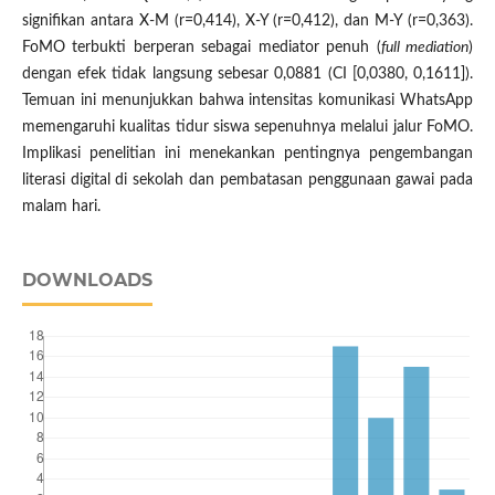
signifikan antara X-M (r=0,414), X-Y (r=0,412), dan M-Y (r=0,363).
FoMO terbukti berperan sebagai mediator penuh (
full mediation
)
dengan efek tidak langsung sebesar 0,0881 (CI [0,0380, 0,1611]).
Temuan ini menunjukkan bahwa intensitas komunikasi WhatsApp
memengaruhi kualitas tidur siswa sepenuhnya melalui jalur FoMO.
Implikasi penelitian ini menekankan pentingnya pengembangan
literasi digital di sekolah dan pembatasan penggunaan gawai pada
malam hari.
DOWNLOADS