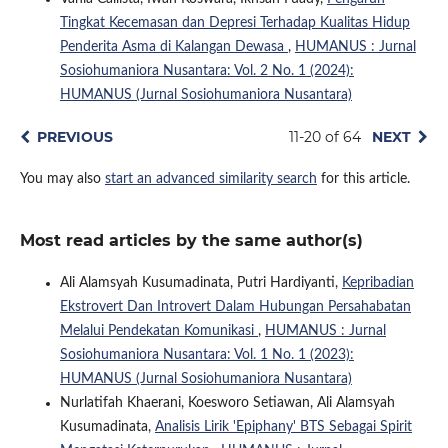
Tingkat Kecemasan dan Depresi Terhadap Kualitas Hidup
Penderita Asma di Kalangan Dewasa
,
HUMANUS : Jurnal
Sosiohumaniora Nusantara: Vol. 2 No. 1 (2024):
HUMANUS (Jurnal Sosiohumaniora Nusantara)
PREVIOUS
11-20 of 64
NEXT
You may also
start an advanced similarity search
for this article.
Most read articles by the same author(s)
Ali Alamsyah Kusumadinata, Putri Hardiyanti,
Kepribadian
Ekstrovert Dan Introvert Dalam Hubungan Persahabatan
Melalui Pendekatan Komunikasi
,
HUMANUS : Jurnal
Sosiohumaniora Nusantara: Vol. 1 No. 1 (2023):
HUMANUS (Jurnal Sosiohumaniora Nusantara)
Nurlatifah Khaerani, Koesworo Setiawan, Ali Alamsyah
Kusumadinata,
Analisis Lirik 'Epiphany' BTS Sebagai Spirit