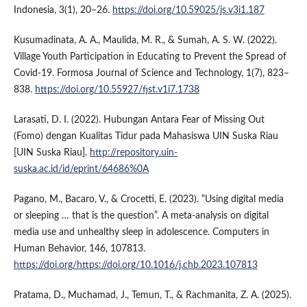
Indonesia, 3(1), 20–26.
https://doi.org/10.59025/js.v3i1.187
Kusumadinata, A. A., Maulida, M. R., & Sumah, A. S. W. (2022).
Village Youth Participation in Educating to Prevent the Spread of
Covid-19. Formosa Journal of Science and Technology, 1(7), 823–
838.
https://doi.org/10.55927/fjst.v1i7.1738
Larasati, D. I. (2022). Hubungan Antara Fear of Missing Out
(Fomo) dengan Kualitas Tidur pada Mahasiswa UIN Suska Riau
[UIN Suska Riau].
http://repository.uin-
suska.ac.id/id/eprint/64686%0A
Pagano, M., Bacaro, V., & Crocetti, E. (2023). “Using digital media
or sleeping … that is the question”. A meta-analysis on digital
media use and unhealthy sleep in adolescence. Computers in
Human Behavior, 146, 107813.
https://doi.org/https://doi.org/10.1016/j.chb.2023.107813
Pratama, D., Muchamad, J., Temun, T., & Rachmanita, Z. A. (2025).