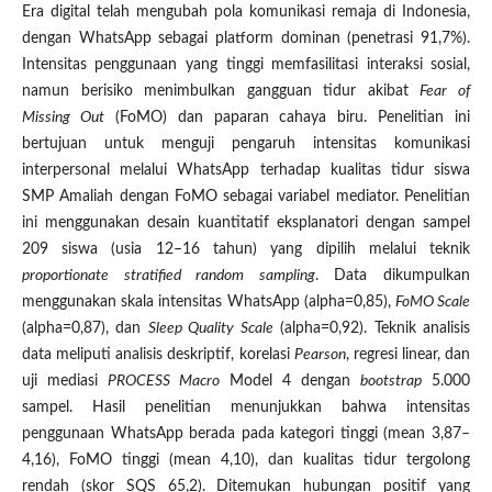
Era digital telah mengubah pola komunikasi remaja di Indonesia,
dengan WhatsApp sebagai platform dominan (penetrasi 91,7%).
Intensitas penggunaan yang tinggi memfasilitasi interaksi sosial,
namun berisiko menimbulkan gangguan tidur akibat
Fear of
Missing Out
(FoMO) dan paparan cahaya biru. Penelitian ini
bertujuan untuk menguji pengaruh intensitas komunikasi
interpersonal melalui WhatsApp terhadap kualitas tidur siswa
SMP Amaliah dengan FoMO sebagai variabel mediator. Penelitian
ini menggunakan desain kuantitatif eksplanatori dengan sampel
209 siswa (usia 12–16 tahun) yang dipilih melalui teknik
proportionate stratified random sampling
. Data dikumpulkan
menggunakan skala intensitas WhatsApp (alpha=0,85),
FoMO Scale
(alpha=0,87), dan
Sleep Quality Scale
(alpha=0,92). Teknik analisis
data meliputi analisis deskriptif, korelasi
Pearson
, regresi linear, dan
uji mediasi
PROCESS Macro
Model 4 dengan
bootstrap
5.000
sampel. Hasil penelitian menunjukkan bahwa intensitas
penggunaan WhatsApp berada pada kategori tinggi (mean 3,87–
4,16), FoMO tinggi (mean 4,10), dan kualitas tidur tergolong
rendah (skor SQS 65,2). Ditemukan hubungan positif yang