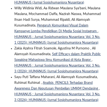
HUMANUS (Jurnal Sosiohumaniora Nusantara)
Willy Widinia Widi, Aa Ridwan Maulana Sya'bani, Maulana
Maulana, Mochammad Daffa, Nazirah Naswa, Muhammad
Ihsan Hadi Surya, Muhammad Ripaldi, Ali Alamsyah
Kusumadinata,
Pengaruh Komunikasi Visual Dalam
Kampanye Lomba Pendidikan Di Media Sosial Instagram
,
HUMANUS : Jurnal Sosiohumaniora Nusantara: Vol. 3 No.
1 (2025): HUMANUS (Jurnal Sosiohumaniora Nusantara)
Zakia Azahra Fitrah Soamole, Agustina M Purnomo , Ali
Alamsyah Kusumadinata,
Self Efficacy dalam Praktik Public
Speaking Mahasiswa Ilmu Komunikasi di Kota Bogor
,
HUMANUS : Jurnal Sosiohumaniora Nusantara: Vol. 3 No.
3 (2026): HUMANUS (Jurnal Sosiohumaniora Nusantara)
Sayu Puti Taffana Maharani, Ali Alamsyah Kusumadinata,
Ruhimat Ruhimat ,
Analisis PENCILS Terhadap Brand
Awareness Dan Keputusan Pembelian UMKM Dendasing
,
HUMANUS : Jurnal Sosiohumaniora Nusantara: Vol. 3 No.
3 (2026): HUMANUS (Jurnal Sosiohumaniora Nusantara)