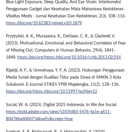
Blue Light Exposure, Sleep Quality, And Eye Strain: Interkoneksi
Penggunaan Gadget dan Kesehatan Mata Mahasiswa Kedokteran.
Vitalitas Medis : Jurnal Kesehatan Dan Kedokteran, 2(3), 108–116.
https://doi.org/10.62383/vimed.v2i3.1879
Przybylski, A. K., Murayama, K., DeHaan, C. R., & Gladwell, V.
(2013). Motivational, Emotional, and Behavioral Correlates of Fear
of Missing Out. Computers in Human Behavior, 29(4), 1841–
1848.
https://doi.org/https://doi.org/10.1016/j.chb.2013.02.014
Rijaldji, A. F., & Unmehopa, Y. F. A. (2023). Hubungan Penggunaan
Media Sosial dengan Kualitas Tidur pada Siswa di SMKN 3 Kota
Sukabumi. E-Journal STIKES YPIB Majalengka, 11(2), 128–136.
https://doi.org/https://doi.org/10.51997/kq96ey12
Social, W. A. (2025). Digital 2025 Indonesia. In We Are Social.
https://indd.adobe.com/view/5355fd83-5476-4a1e-a611-
80d786a600d7?allowFullscreen=true
Solehah, E. P., Ristinawati, R., & Hidayatullah, A. (2025).