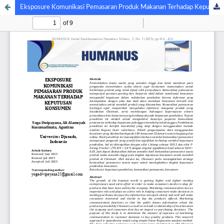
Eksposure Komunikasi Pemasaran Produk Makanan Terhadap Keputusan Konsumen