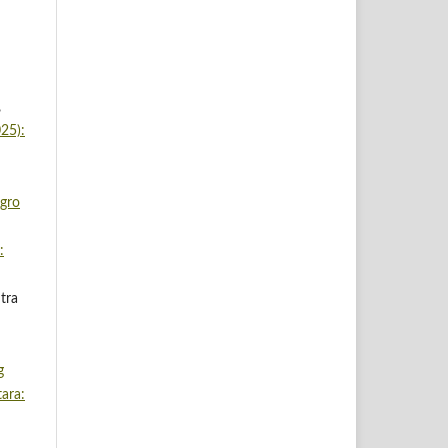
,
25):
gro
:
tra
g
ara: