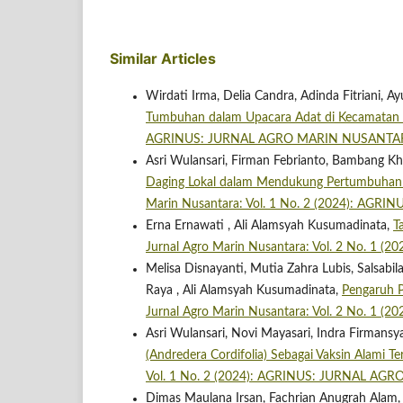
Similar Articles
Wirdati Irma, Delia Candra, Adinda Fitriani, 
Tumbuhan dalam Upacara Adat di Kecamatan
AGRINUS: JURNAL AGRO MARIN NUSANTA
Asri Wulansari, Firman Febrianto, Bambang Kh
Daging Lokal dalam Mendukung Pertumbuhan
Marin Nusantara: Vol. 1 No. 2 (2024): A
Erna Ernawati , Ali Alamsyah Kusumadinata,
T
Jurnal Agro Marin Nusantara: Vol. 2 No. 
Melisa Disnayanti, Mutia Zahra Lubis, Salsa
Raya , Ali Alamsyah Kusumadinata,
Pengaruh P
Jurnal Agro Marin Nusantara: Vol. 2 No. 
Asri Wulansari, Novi Mayasari, Indra Firmans
(Andredera Cordifolia) Sebagai Vaksin Alami T
Vol. 1 No. 2 (2024): AGRINUS: JURNAL A
Dimas Maulana Irsan, Fachrian Anugrah Alam