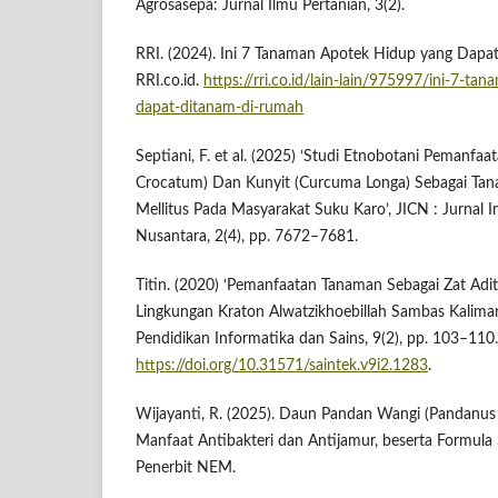
Agrosasepa: Jurnal Ilmu Pertanian, 3(2).
RRI. (2024). Ini 7 Tanaman Apotek Hidup yang Dapa
RRI.co.id.
https://rri.co.id/lain-lain/975997/ini-7-t
dapat-ditanam-di-rumah
Septiani, F. et al. (2025) ‘Studi Etnobotani Pemanfaa
Crocatum) Dan Kunyit (Curcuma Longa) Sebagai Ta
Mellitus Pada Masyarakat Suku Karo’, JICN : Jurnal 
Nusantara, 2(4), pp. 7672–7681.
Titin. (2020) ‘Pemanfaatan Tanaman Sebagai Zat Adi
Lingkungan Kraton Alwatzikhoebillah Sambas Kalimant
Pendidikan Informatika dan Sains, 9(2), pp. 103–110. 
https://doi.org/10.31571/saintek.v9i2.1283
.
Wijayanti, R. (2025). Daun Pandan Wangi (Pandanus a
Manfaat Antibakteri dan Antijamur, beserta Formul
Penerbit NEM.