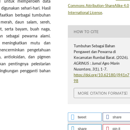
T untuk memperoleh data
Commons Attribution-ShareAlike 4.0
igunakan sehari-hari. Hasil
International License
.
faatkan berbagai tumbuhan
 merah, daun salam, sereh,
et, serta bayam, buah naga,
HOW TO CITE
an sebagai pewarna alami.
m meningkatkan mutu dan
Tumbuhan Sebagai Bahan
encerminkan pengetahuan
Pengawet dan Pewarna di
a, antioksidan, dan pigmen
Kecamatan Rumbai Barat. (2026).
AGRINUS : Jurnal Agro Marin
an pentingnya pelestarian
Nusantara
,
3
(1), 1-7.
lingkungan pengganti bahan
https://doi.org/10.62180/j941n7
98
MORE CITATION FORMATS
tweet
share
share
pin it