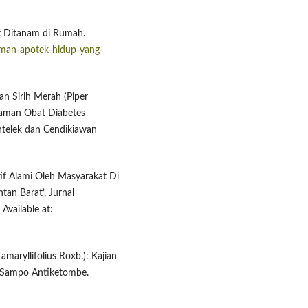
t Ditanam di Rumah.
anaman-apotek-hidup-yang-
tan Sirih Merah (Piper
naman Obat Diabetes
Intelek dan Cendikiawan
tif Alami Oleh Masyarakat Di
an Barat’, Jurnal
Available at:
maryllifolius Roxb.): Kajian
a Sampo Antiketombe.