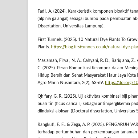
Fadli, A. (2024). Karakteristik komponen bioaktif t
(alpinia galangal) sebagai bumbu pada pembuatan ab
Dissertation, Universitas Lampung).
First Tunnels. (2025). 10 Natural Dye Plants To Gr
Plants.
https://blog.firsttunnels.co.uk/natural-dye-pla
Mas’amah, Firyal, N. A., Cahyani, R. D., Bariqlana, Z., 
C. (2025). Peran Komunikasi Kelompok dalam Mening
Hidup Bersih dan Sehat Masyarakat Haur Jaya Kota 
Agro Marin Nusantara, 2(2), 63-69.
https://doi.org/
Qhifary, G. R. (2025). Uji aktivitas kombinasi biji pina
buah tin (ficus carica l.) sebagai antihiperglikemia p
diinduksi aloksan (Doctoral dissertation, Universitas S
Rangkuti, E. E., & Zega, A. P. (2025). PENGARUH V
terhadap pertumbuhan dan perkembangan tanaman angg