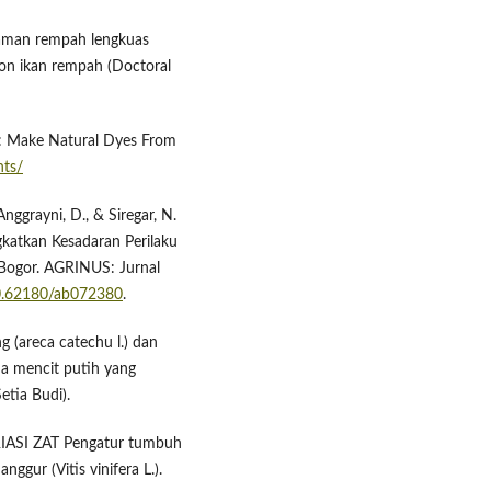
anaman rempah lengkuas
on ikan rempah (Doctoral
ow: Make Natural Dyes From
nts/
Anggrayni, D., & Siregar, N.
katkan Kesadaran Perilaku
Bogor. AGRINUS: Jurnal
10.62180/ab072380
.
ng (areca catechu l.) dan
ada mencit putih yang
etia Budi).
ARIASI ZAT Pengatur tumbuh
ur (Vitis vinifera L.).