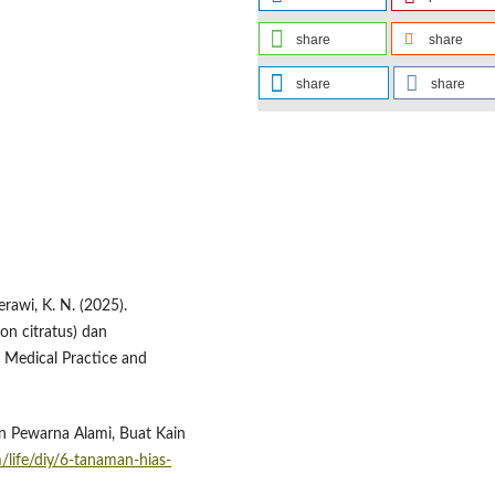
share
share
share
share
erawi, K. N. (2025).
n citratus) dan
 Medical Practice and
n Pewarna Alami, Buat Kain
life/diy/6-tanaman-hias-