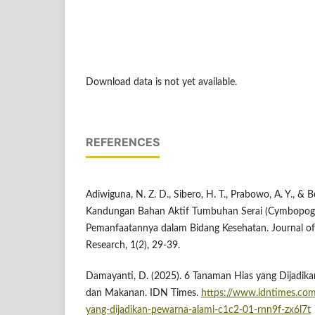
Download data is not yet available.
REFERENCES
Adiwiguna, N. Z. D., Sibero, H. T., Prabowo, A. Y., & B
Kandungan Bahan Aktif Tumbuhan Serai (Cymbopogo
Pemanfaatannya dalam Bidang Kesehatan. Journal of
Research, 1(2), 29-39.
Damayanti, D. (2025). 6 Tanaman Hias yang Dijadika
dan Makanan. IDN Times.
https://www.idntimes.com/
yang-dijadikan-pewarna-alami-c1c2-01-rnn9f-zx6l7t