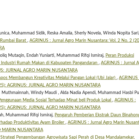
Ayunica, Muhammad Sidik, Reska Amalia, Sherly Novela, Winda Nopita Sari
 Rumbai Barat
,
AGRINUS : Jurnal Agro Marin Nusantara: Vol. 2 No. 2 (20
RA
oliq Mutaqin, Endah Yuniarti, Muhammad Rifqi Ismiraj,
Peran Produksi
 Industri Rumah Makan di Kabupaten Pangandaran
,
AGRINUS : Jurnal A
GRINUS: JURNAL AGRO MARIN NUSANTARA
apos Membangun Kreativitas Melalui Pangan Lokal (Ubi Jalar)
,
AGRINUS 
1 (2025): AGRINUS: JURNAL AGRO MARIN NUSANTARA
bila Muthmainnah, Windy Maudi , Alda Nadia Apendi, Muhammad Hasbi Pu
enggunaan Media Sosial Terhadap Minat beli Produk Lokal
,
AGRINUS :
1 (2025): AGRINUS: JURNAL AGRO MARIN NUSANTARA
yah, Muhammad Rifqi Ismiraj,
Pengaruh Pemberian Ekstrak Daun Binahon
erhadap Produktivitas Ayam Broiler
,
AGRINUS : Jurnal Agro Marin Nusant
GRO MARIN NUSANTARA
,
Strategi Pengembangan Agrowisata Sapi Perah di Desa Mandalamekar,