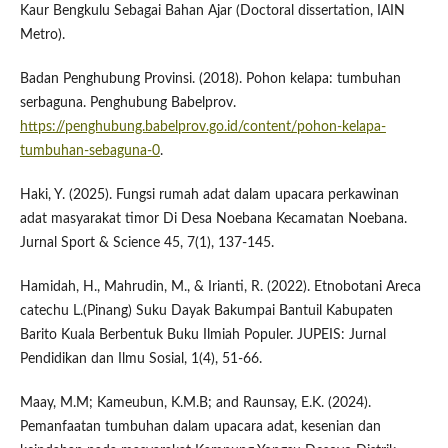
Kaur Bengkulu Sebagai Bahan Ajar (Doctoral dissertation, IAIN
Metro).
Badan Penghubung Provinsi. (2018). Pohon kelapa: tumbuhan
serbaguna. Penghubung Babelprov.
https://penghubung.babelprov.go.id/content/pohon-kelapa-
tumbuhan-sebaguna-0
.
Haki, Y. (2025). Fungsi rumah adat dalam upacara perkawinan
adat masyarakat timor Di Desa Noebana Kecamatan Noebana.
Jurnal Sport & Science 45, 7(1), 137-145.
Hamidah, H., Mahrudin, M., & Irianti, R. (2022). Etnobotani Areca
catechu L.(Pinang) Suku Dayak Bakumpai Bantuil Kabupaten
Barito Kuala Berbentuk Buku Ilmiah Populer. JUPEIS: Jurnal
Pendidikan dan Ilmu Sosial, 1(4), 51-66.
Maay, M.M; Kameubun, K.M.B; and Raunsay, E.K. (2024).
Pemanfaatan tumbuhan dalam upacara adat, kesenian dan