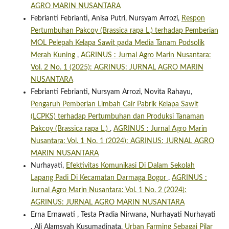
AGRO MARIN NUSANTARA
Febrianti Febrianti, Anisa Putri, Nursyam Arrozi,
Respon
Pertumbuhan Pakcoy (Brassica rapa L.) terhadap Pemberian
MOL Pelepah Kelapa Sawit pada Media Tanam Podsolik
Merah Kuning
,
AGRINUS : Jurnal Agro Marin Nusantara:
Vol. 2 No. 1 (2025): AGRINUS: JURNAL AGRO MARIN
NUSANTARA
Febrianti Febrianti, Nursyam Arrozi, Novita Rahayu,
Pengaruh Pemberian Limbah Cair Pabrik Kelapa Sawit
(LCPKS) terhadap Pertumbuhan dan Produksi Tanaman
Pakcoy (Brassica rapa L.)
,
AGRINUS : Jurnal Agro Marin
Nusantara: Vol. 1 No. 1 (2024): AGRINUS: JURNAL AGRO
MARIN NUSANTARA
Nurhayati,
Efektivitas Komunikasi Di Dalam Sekolah
Lapang Padi Di Kecamatan Darmaga Bogor
,
AGRINUS :
Jurnal Agro Marin Nusantara: Vol. 1 No. 2 (2024):
AGRINUS: JURNAL AGRO MARIN NUSANTARA
Erna Ernawati , Testa Pradia Nirwana, Nurhayati Nurhayati
, Ali Alamsyah Kusumadinata,
Urban Farming Sebagai Pilar