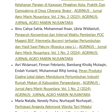
Ketahanan Pangan di Kawasan Pinggiran Kota: Praktik Dan
Dampaknya di Desa Ciherang, Bogor
,
AGRINUS : Jurnal
Agro Marin Nusantara: Vol. 2 No. 2 (2025): AGRINUS:
JURNAL AGRO MARIN NUSANTARA
Ibnu Cahya Satria, Mohammad Ihsan, Libria Widiastuti,
Pengaruh Konsentrasi dan Interval Waktu Pemberian POC
Maggot BSF (Hermetia illucens) terhadap Pertumbuhan
dan Hasil Sawi Pakcoy (Brassica rapa L.)
,
AGRINUS : Jurnal
Agro Marin Nusantara: Vol. 1 No. 2 (2024): AGRINUS:
JURNAL AGRO MARIN NUSANTARA
Asri Wulansari, Firman Febrianto, Bambang Kholiq Mutaqin,
Endah Yuniarti, Muhammad Rifqi Ismiraj,
Peran Produksi
Daging Lokal dalam Mendukung Pertumbuhan Industri
Rumah Makan di Kabupaten Pangandaran
,
AGRINUS :
Jurnal Agro Marin Nusantara: Vol. 1 No. 2 (2024):
AGRINUS: JURNAL AGRO MARIN NUSANTARA
Maria Natalia, Kenedy Putra, Nurhayati Nurhayati ,
Partisipasi Anggota Kelompok Wanita Tani Melalui