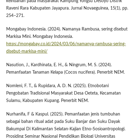
keindahan pada masyarakat Kampung Yongsu Desoyo Distrik
Raveni Rara Kabupaten Jayapura. Jurnal Novaeguinea, 15(1), pp.
254–271.
Mongabay Indonesia. (2024). Namanya Rambusa, sering disebut
Markisa Mini. Mongabay Indonesia.
https://mongabay.co.id/2024/03/06/namanya-rambusa-sering-
disebut-markisa-mini/
Nasution, J., Kardhinata, E. H., & Ningrum, M. S. (2024).
Pemanfaatan Tanaman Kelapa (Cocos nucifera). Penerbit NEM.
Nomleni, F. T., & Rupidara, A. D. N. (2025). Etnobotani
Pengobatan Tradisional Masyarakat Desa Oeteta, Kecamatan
Sulamu, Kabupaten Kupang. Penerbit NEM.
Nurhanifa, F & Kaspul. (2025). Pemanfaatan jenis tumbuhan
sebagai bahan ritual adat pada Suku Banjar dan Suku Dayak
Bakumpai Di Kalimantan Selatan-Kajian Etno-Sosioantropologi.
Prosiding Seminar Nasional Pendidikan Biologi Universitas