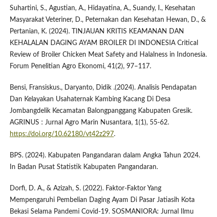
Suhartini, S., Agustian, A., Hidayatina, A., Suandy, I., Kesehatan
Masyarakat Veteriner, D., Peternakan dan Kesehatan Hewan, D., &
Pertanian, K. (2024). TINJAUAN KRITIS KEAMANAN DAN
KEHALALAN DAGING AYAM BROILER DI INDONESIA Critical
Review of Broiler Chicken Meat Safety and Halalness in Indonesia.
Forum Penelitian Agro Ekonomi, 41(2), 97–117.
Bensi, Fransiskus., Daryanto, Didik .(2024). Analisis Pendapatan
Dan Kelayakan Usahaternak Kambing Kacang Di Desa
Jombangdelik Kecamatan Balongpanggang Kabupaten Gresik.
AGRINUS : Jurnal Agro Marin Nusantara, 1(1), 55-62.
https://doi.org/10.62180/vt42z297
.
BPS. (2024). Kabupaten Pangandaran dalam Angka Tahun 2024.
In Badan Pusat Statistik Kabupaten Pangandaran.
Dorfi, D. A., & Azizah, S. (2022). Faktor-Faktor Yang
Mempengaruhi Pembelian Daging Ayam Di Pasar Jatiasih Kota
Bekasi Selama Pandemi Covid-19. SOSMANIORA: Jurnal Ilmu