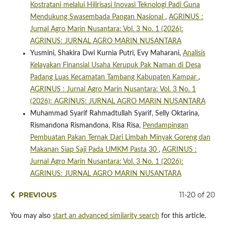
Kostratani melalui Hilirisasi Inovasi Teknologi Padi Guna
Mendukung Swasembada Pangan Nasional
,
AGRINUS :
Jurnal Agro Marin Nusantara: Vol. 3 No. 1 (2026):
AGRINUS: JURNAL AGRO MARIN NUSANTARA
Yusmini, Shakira Dwi Kurnia Putri, Evy Maharani,
Analisis
Kelayakan Finansial Usaha Kerupuk Pak Naman di Desa
Padang Luas Kecamatan Tambang Kabupaten Kampar
,
AGRINUS : Jurnal Agro Marin Nusantara: Vol. 3 No. 1
(2026): AGRINUS: JURNAL AGRO MARIN NUSANTARA
Muhammad Syarif Rahmadtullah Syarif, Selly Oktarina,
Rismandona Rismandona, Risa Risa,
Pendampingan
Pembuatan Pakan Ternak Dari Limbah Minyak Goreng dan
Makanan Siap Saji Pada UMKM Pasta 30
,
AGRINUS :
Jurnal Agro Marin Nusantara: Vol. 3 No. 1 (2026):
AGRINUS: JURNAL AGRO MARIN NUSANTARA
PREVIOUS
11-20 of 20
You may also
start an advanced similarity search
for this article.