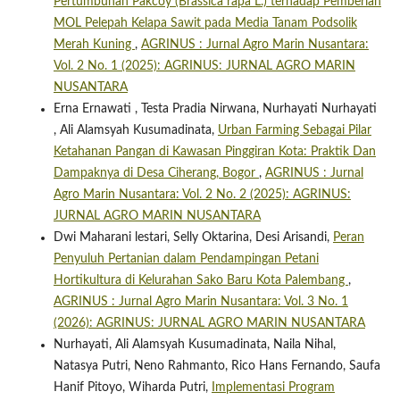
Pertumbuhan Pakcoy (Brassica rapa L.) terhadap Pemberian
MOL Pelepah Kelapa Sawit pada Media Tanam Podsolik
Merah Kuning
,
AGRINUS : Jurnal Agro Marin Nusantara:
Vol. 2 No. 1 (2025): AGRINUS: JURNAL AGRO MARIN
NUSANTARA
Erna Ernawati , Testa Pradia Nirwana, Nurhayati Nurhayati
, Ali Alamsyah Kusumadinata,
Urban Farming Sebagai Pilar
Ketahanan Pangan di Kawasan Pinggiran Kota: Praktik Dan
Dampaknya di Desa Ciherang, Bogor
,
AGRINUS : Jurnal
Agro Marin Nusantara: Vol. 2 No. 2 (2025): AGRINUS:
JURNAL AGRO MARIN NUSANTARA
Dwi Maharani lestari, Selly Oktarina, Desi Arisandi,
Peran
Penyuluh Pertanian dalam Pendampingan Petani
Hortikultura di Kelurahan Sako Baru Kota Palembang
,
AGRINUS : Jurnal Agro Marin Nusantara: Vol. 3 No. 1
(2026): AGRINUS: JURNAL AGRO MARIN NUSANTARA
Nurhayati, Ali Alamsyah Kusumadinata, Naila Nihal,
Natasya Putri, Neno Rahmanto, Rico Hans Fernando, Saufa
Hanif Pitoyo, Wiharda Putri,
Implementasi Program