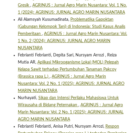
Gresik
,
AGRINUS : Jurnal Agro Marin Nusantara: Vol. 1 No.
1 (2024): AGRINUS: JURNAL AGRO MARIN NUSANTARA
Ali Alamsyah Kusumadinata,
Problematika Gapoktan
(Gabungan Kelompok Tani) di Indonesia: Studi Kasus Analis
Pemberitaan
,
AGRINUS : Jurnal Agro Marin Nusantara: Vol.
1 No. 2 (2024): AGRINUS: JURNAL AGRO MARIN
NUSANTARA
Febrianti Febrianti, Depita Sari, Nursyam Arrozi , Reiza
Mutia AR,
Aplikasi Mikrooganisme Lokal (MOL) Pelepah
Kelapa Sawit terhadap Pertumbuhan Tanaman Pakcoy
(Brassica rapa L.)
,
AGRINUS : Jurnal Agro Marin
Nusantara: Vol. 2 No. 1 (2025): AGRINUS: JURNAL AGRO
MARIN NUSANTARA
Nurhayati,
Sikap dan Intensi Perilaku Mahasiswa Untuk
Wirausaha di Bidang Peternakan
,
AGRINUS : Jurnal Agro
Marin Nusantara: Vol. 2 No. 1 (2025): AGRINUS: JURNAL
AGRO MARIN NUSANTARA
Febrianti Febrianti, Anisa Putri, Nursyam Arrozi,
Respon