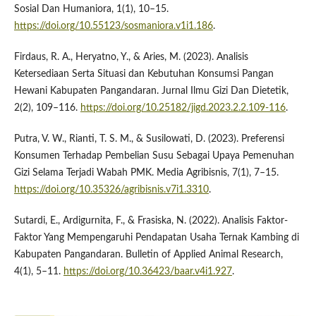
Sosial Dan Humaniora, 1(1), 10–15.
https://doi.org/10.55123/sosmaniora.v1i1.186
.
Firdaus, R. A., Heryatno, Y., & Aries, M. (2023). Analisis
Ketersediaan Serta Situasi dan Kebutuhan Konsumsi Pangan
Hewani Kabupaten Pangandaran. Jurnal Ilmu Gizi Dan Dietetik,
2(2), 109–116.
https://doi.org/10.25182/jigd.2023.2.2.109-116
.
Putra, V. W., Rianti, T. S. M., & Susilowati, D. (2023). Preferensi
Konsumen Terhadap Pembelian Susu Sebagai Upaya Pemenuhan
Gizi Selama Terjadi Wabah PMK. Media Agribisnis, 7(1), 7–15.
https://doi.org/10.35326/agribisnis.v7i1.3310
.
Sutardi, E., Ardigurnita, F., & Frasiska, N. (2022). Analisis Faktor-
Faktor Yang Mempengaruhi Pendapatan Usaha Ternak Kambing di
Kabupaten Pangandaran. Bulletin of Applied Animal Research,
4(1), 5–11.
https://doi.org/10.36423/baar.v4i1.927
.