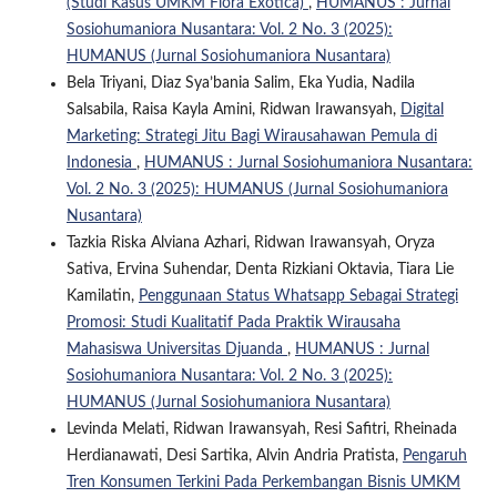
(Studi Kasus UMKM Flora Exotica)
,
HUMANUS : Jurnal
Sosiohumaniora Nusantara: Vol. 2 No. 3 (2025):
HUMANUS (Jurnal Sosiohumaniora Nusantara)
Bela Triyani, Diaz Sya’bania Salim, Eka Yudia, Nadila
Salsabila, Raisa Kayla Amini, Ridwan Irawansyah,
Digital
Marketing: Strategi Jitu Bagi Wirausahawan Pemula di
Indonesia
,
HUMANUS : Jurnal Sosiohumaniora Nusantara:
Vol. 2 No. 3 (2025): HUMANUS (Jurnal Sosiohumaniora
Nusantara)
Tazkia Riska Alviana Azhari, Ridwan Irawansyah, Oryza
Sativa, Ervina Suhendar, Denta Rizkiani Oktavia, Tiara Lie
Kamilatin,
Penggunaan Status Whatsapp Sebagai Strategi
Promosi: Studi Kualitatif Pada Praktik Wirausaha
Mahasiswa Universitas Djuanda
,
HUMANUS : Jurnal
Sosiohumaniora Nusantara: Vol. 2 No. 3 (2025):
HUMANUS (Jurnal Sosiohumaniora Nusantara)
Levinda Melati, Ridwan Irawansyah, Resi Safitri, Rheinada
Herdianawati, Desi Sartika, Alvin Andria Pratista,
Pengaruh
Tren Konsumen Terkini Pada Perkembangan Bisnis UMKM