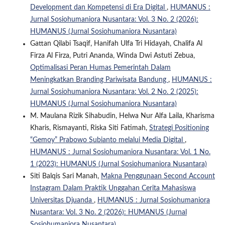
Development dan Kompetensi di Era Digital
,
HUMANUS :
Jurnal Sosiohumaniora Nusantara: Vol. 3 No. 2 (2026):
HUMANUS (Jurnal Sosiohumaniora Nusantara)
Gattan Qilabi Tsaqif, Hanifah Ulfa Tri Hidayah, Chalifa Al
Firza Al Firza, Putri Ananda, Winda Dwi Astuti Zebua,
Optimalisasi Peran Humas Pemerintah Dalam
Meningkatkan Branding Pariwisata Bandung
,
HUMANUS :
Jurnal Sosiohumaniora Nusantara: Vol. 2 No. 2 (2025):
HUMANUS (Jurnal Sosiohumaniora Nusantara)
M. Maulana Rizik Sihabudin, Helwa Nur Alfa Laila, Kharisma
Kharis, Rismayanti, Riska Siti Fatimah,
Strategi Positioning
“Gemoy” Prabowo Subianto melalui Media Digital
,
HUMANUS : Jurnal Sosiohumaniora Nusantara: Vol. 1 No.
1 (2023): HUMANUS (Jurnal Sosiohumaniora Nusantara)
Siti Balqis Sari Manah,
Makna Penggunaan Second Account
Instagram Dalam Praktik Unggahan Cerita Mahasiswa
Universitas Djuanda
,
HUMANUS : Jurnal Sosiohumaniora
Nusantara: Vol. 3 No. 2 (2026): HUMANUS (Jurnal
Sosiohumaniora Nusantara)