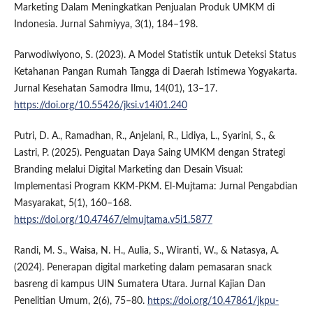
Marketing Dalam Meningkatkan Penjualan Produk UMKM di
Indonesia. Jurnal Sahmiyya, 3(1), 184–198.
Parwodiwiyono, S. (2023). A Model Statistik untuk Deteksi Status
Ketahanan Pangan Rumah Tangga di Daerah Istimewa Yogyakarta.
Jurnal Kesehatan Samodra Ilmu, 14(01), 13–17.
https://doi.org/10.55426/jksi.v14i01.240
Putri, D. A., Ramadhan, R., Anjelani, R., Lidiya, L., Syarini, S., &
Lastri, P. (2025). Penguatan Daya Saing UMKM dengan Strategi
Branding melalui Digital Marketing dan Desain Visual:
Implementasi Program KKM-PKM. El-Mujtama: Jurnal Pengabdian
Masyarakat, 5(1), 160–168.
https://doi.org/10.47467/elmujtama.v5i1.5877
Randi, M. S., Waisa, N. H., Aulia, S., Wiranti, W., & Natasya, A.
(2024). Penerapan digital marketing dalam pemasaran snack
basreng di kampus UIN Sumatera Utara. Jurnal Kajian Dan
Penelitian Umum, 2(6), 75–80.
https://doi.org/10.47861/jkpu-