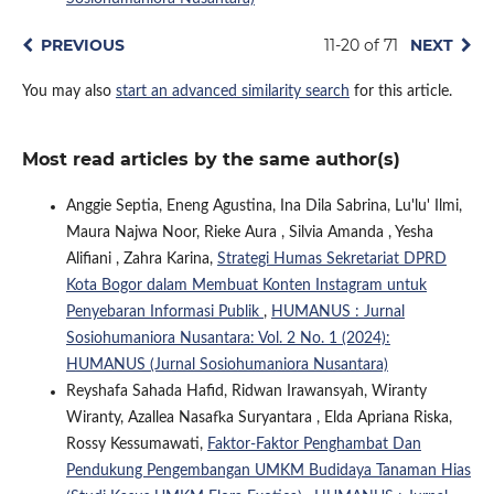
PREVIOUS
11-20 of 71
NEXT
You may also
start an advanced similarity search
for this article.
Most read articles by the same author(s)
Anggie Septia, Eneng Agustina, Ina Dila Sabrina, Lu'lu' Ilmi,
Maura Najwa Noor, Rieke Aura , Silvia Amanda , Yesha
Alifiani , Zahra Karina,
Strategi Humas Sekretariat DPRD
Kota Bogor dalam Membuat Konten Instagram untuk
Penyebaran Informasi Publik
,
HUMANUS : Jurnal
Sosiohumaniora Nusantara: Vol. 2 No. 1 (2024):
HUMANUS (Jurnal Sosiohumaniora Nusantara)
Reyshafa Sahada Hafid, Ridwan Irawansyah, Wiranty
Wiranty, Azallea Nasafka Suryantara , Elda Apriana Riska,
Rossy Kessumawati,
Faktor-Faktor Penghambat Dan
Pendukung Pengembangan UMKM Budidaya Tanaman Hias