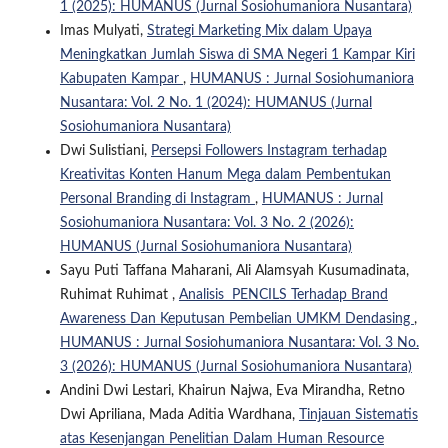
1 (2025): HUMANUS (Jurnal Sosiohumaniora Nusantara)
Imas Mulyati,
Strategi Marketing Mix dalam Upaya
Meningkatkan Jumlah Siswa di SMA Negeri 1 Kampar Kiri
Kabupaten Kampar
,
HUMANUS : Jurnal Sosiohumaniora
Nusantara: Vol. 2 No. 1 (2024): HUMANUS (Jurnal
Sosiohumaniora Nusantara)
Dwi Sulistiani,
Persepsi Followers Instagram terhadap
Kreativitas Konten Hanum Mega dalam Pembentukan
Personal Branding di Instagram
,
HUMANUS : Jurnal
Sosiohumaniora Nusantara: Vol. 3 No. 2 (2026):
HUMANUS (Jurnal Sosiohumaniora Nusantara)
Sayu Puti Taffana Maharani, Ali Alamsyah Kusumadinata,
Ruhimat Ruhimat ,
Analisis PENCILS Terhadap Brand
Awareness Dan Keputusan Pembelian UMKM Dendasing
,
HUMANUS : Jurnal Sosiohumaniora Nusantara: Vol. 3 No.
3 (2026): HUMANUS (Jurnal Sosiohumaniora Nusantara)
Andini Dwi Lestari, Khairun Najwa, Eva Mirandha, Retno
Dwi Apriliana, Mada Aditia Wardhana,
Tinjauan Sistematis
atas Kesenjangan Penelitian Dalam Human Resource