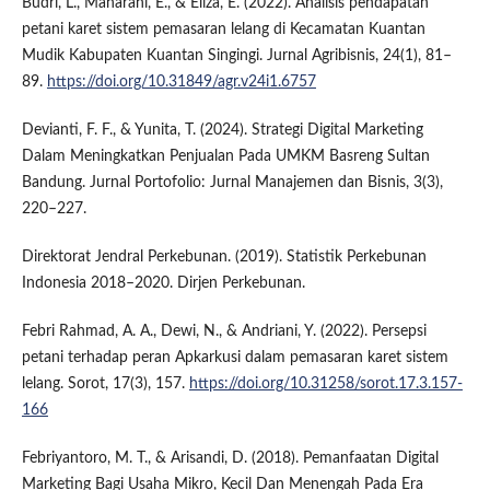
Budri, L., Maharani, E., & Eliza, E. (2022). Analisis pendapatan
petani karet sistem pemasaran lelang di Kecamatan Kuantan
Mudik Kabupaten Kuantan Singingi. Jurnal Agribisnis, 24(1), 81–
89.
https://doi.org/10.31849/agr.v24i1.6757
Devianti, F. F., & Yunita, T. (2024). Strategi Digital Marketing
Dalam Meningkatkan Penjualan Pada UMKM Basreng Sultan
Bandung. Jurnal Portofolio: Jurnal Manajemen dan Bisnis, 3(3),
220–227.
Direktorat Jendral Perkebunan. (2019). Statistik Perkebunan
Indonesia 2018–2020. Dirjen Perkebunan.
Febri Rahmad, A. A., Dewi, N., & Andriani, Y. (2022). Persepsi
petani terhadap peran Apkarkusi dalam pemasaran karet sistem
lelang. Sorot, 17(3), 157.
https://doi.org/10.31258/sorot.17.3.157-
166
Febriyantoro, M. T., & Arisandi, D. (2018). Pemanfaatan Digital
Marketing Bagi Usaha Mikro, Kecil Dan Menengah Pada Era