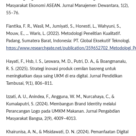
Masyarakat Ekonomi ASEAN. Jurnal Manajemen Dewantara, 1(2),
55–76.
Fiantika, F. R., Wasil, M., Jumiyati, S., Honesti, L., Wahyuni, S.,
Mouw, E., ... Waris, L. (2022). Metodologi Penelitian Kualitatif.
Padang, Sumatera Barat, Indonesia: PT. Global Eksekutif Teknologi.
https://www.researchgate.net/publication/359652702_Metodologi_Pen
Hayati, F., Hsb, I. S., Leswara, M. D., Putri, D. A., & Boangmanalu,
R. S. (2025). Strategi inovasi produk cemilan basreng untuk
meningkatkan daya saing UKM di era digital. Jurnal Pendidikan
Tambusai, 9(1), 806–811.
Izzati, A. U., Anindea, F., Angguna, W. M., Nurcahaya, C., &
Kumalaputri, S. (2024). Membangun Brand Identity melalui
Perancangan Logo pada UMKM Makanan. Jurnal Pengabdian
Masyarakat Bangsa, 2(9), 4009–4013.
Khairunisa, A. N., & Misidawati, D. N. (2024). Pemanfaatan Digital