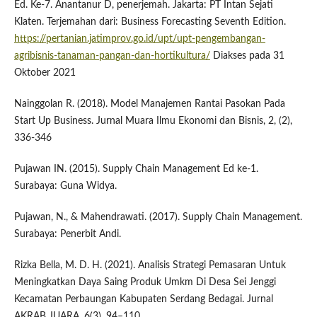
Ed. Ke-7. Anantanur D, penerjemah. Jakarta: PT Intan Sejati
Klaten. Terjemahan dari: Business Forecasting Seventh Edition.
https://pertanian.jatimprov.go.id/upt/upt-pengembangan-
agribisnis-tanaman-pangan-dan-hortikultura/
Diakses pada 31
Oktober 2021
Nainggolan R. (2018). Model Manajemen Rantai Pasokan Pada
Start Up Business. Jurnal Muara Ilmu Ekonomi dan Bisnis, 2, (2),
336-346
Pujawan IN. (2015). Supply Chain Management Ed ke-1.
Surabaya: Guna Widya.
Pujawan, N., & Mahendrawati. (2017). Supply Chain Management.
Surabaya: Penerbit Andi.
Rizka Bella, M. D. H. (2021). Analisis Strategi Pemasaran Untuk
Meningkatkan Daya Saing Produk Umkm Di Desa Sei Jenggi
Kecamatan Perbaungan Kabupaten Serdang Bedagai. Jurnal
AKRAB JUARA, 6(3), 94–110