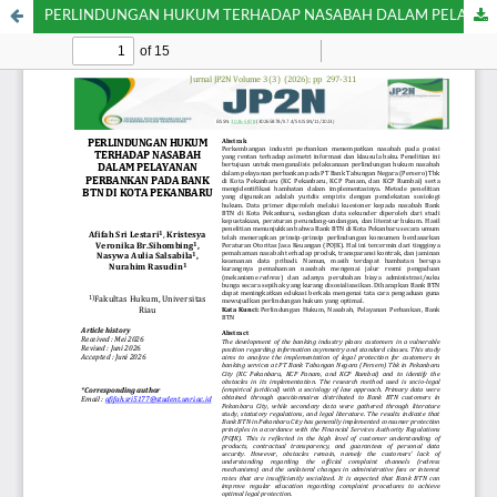
PERLINDUNGAN HUKUM TERHADAP NASABAH DALAM PELAYANAN PERBANKAN PADA BANK. BTN DI KOTA PEKANBARU