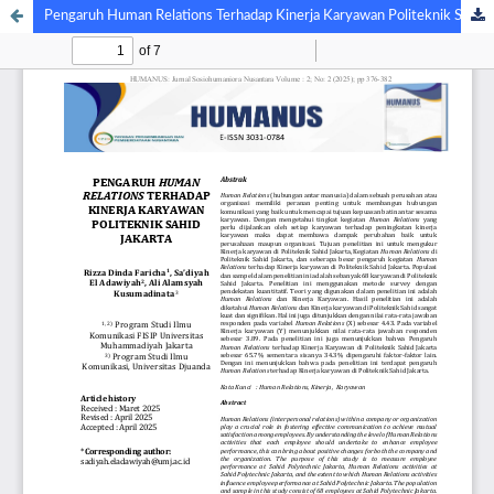
Pengaruh Human Relations Terhadap Kinerja Karyawan Politeknik Sahid Jakarta