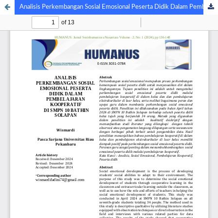
Analisis Perkembangan Sosial Emosional Peserta Didik Dalam Pembelajaran Kooperatif di SMPN 10 Bathin Solapan