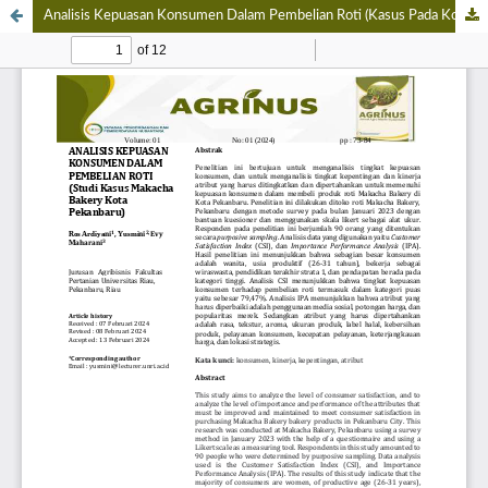
Analisis Kepuasan Konsumen Dalam Pembelian Roti (Kasus Pada Konsumen Makacha Bakery Di Kota Pekanbaru)