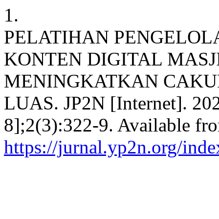
1.
PELATIHAN PENGELO
KONTEN DIGITAL MAS
MENINGKATKAN CAKU
LUAS. JP2N [Internet]. 202
8];2(3):322-9. Available fr
https://jurnal.yp2n.org/ind