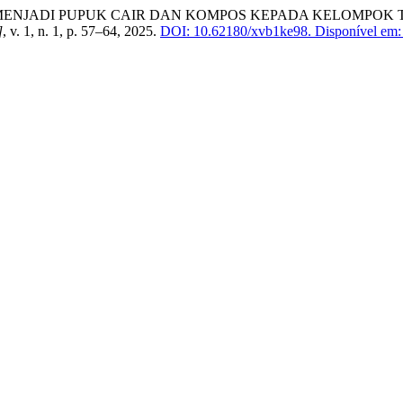
MENJADI PUPUK CAIR DAN KOMPOS KEPADA KELOMPOK 
]
, v. 1, n. 1, p. 57–64, 2025.
DOI: 10.62180/xvb1ke98.
Disponível em: h