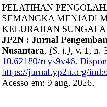
PELATIHAN PENGOLAH
SEMANGKA MENJADI M
KELURAHAN SUNGAI A
JP2N : Jurnal Pengemba
Nusantara
,
[S. l.]
, v. 1, n
10.62180/rcys9v46.
Dispon
https://jurnal.yp2n.org/ind
Acesso em: 9 aug. 2026.