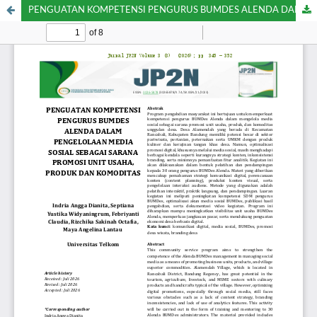
PENGUATAN KOMPETENSI PENGURUS BUMDES ALENDA DALAM PENGELOLAAN MEDIA SOSIAL SEBAGAI SARANA PROMOSI UNIT USAHA, PRODUK DAN KOMODITAS