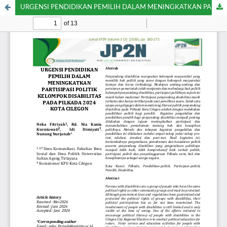
URGENSI PENDIDIKAN PEMILIH DALAM MENINGKATKAN PARTISIPASI POLITIK KELOMPOK DISABILITAS PADA PILKADA 2024 KOTA CILEGON