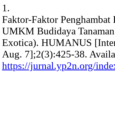
1.
Faktor-Faktor Penghamba
UMKM Budidaya Tanaman 
Exotica). HUMANUS [Interne
Aug. 7];2(3):425-38. Availa
https://jurnal.yp2n.org/ind