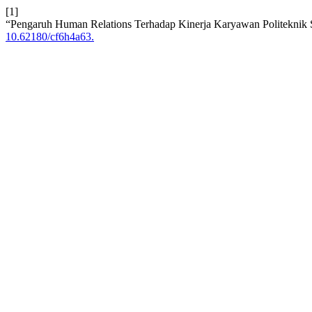
[1]
“Pengaruh Human Relations Terhadap Kinerja Karyawan Politeknik S
10.62180/cf6h4a63.