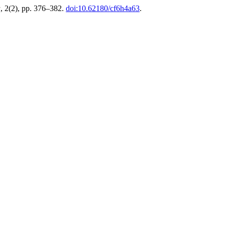
a
, 2(2), pp. 376–382.
doi:10.62180/cf6h4a63
.