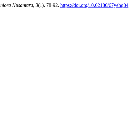
iora Nusantara
,
3
(1), 78-92.
https://doi.org/10.62180/67yehq84