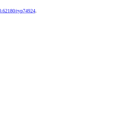
/10.62180/ryp74924
.