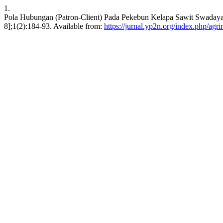
1.
Pola Hubungan (Patron-Client) Pada Pekebun Kelapa Sawit Swadaya 
8];1(2):184-93. Available from:
https://jurnal.yp2n.org/index.php/agri