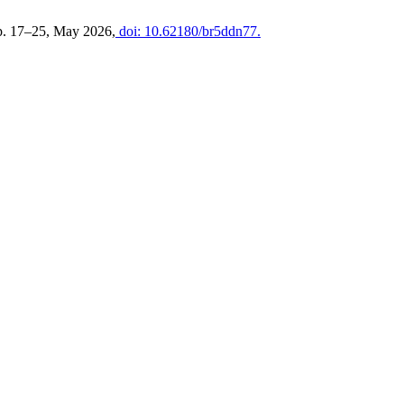
 pp. 17–25, May 2026,
doi: 10.62180/br5ddn77.