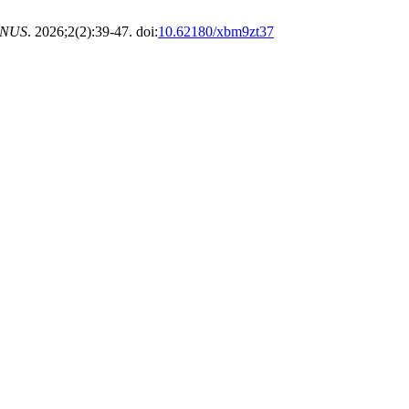
INUS
. 2026;2(2):39-47. doi:
10.62180/xbm9zt37