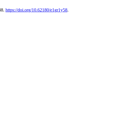
38.
https://doi.org/10.62180/e1gr1y58
.