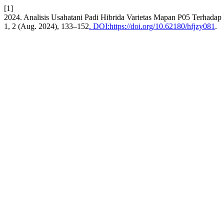
[1]
2024. Analisis Usahatani Padi Hibrida Varietas Mapan P05 Terhada
1, 2 (Aug. 2024), 133–152
. DOI:https://doi.org/10.62180/hfjzy081
.